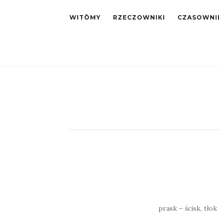
WITŌMY
RZECZOWNIKI
CZASOWNI
prask – ścisk, tłok 