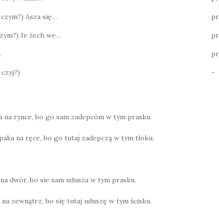
? czym?) Asza się…
pr
 czym?) Je żech we…
pr
…
pr
 czyj?)
-
ka na rynce, bo go sam zadepcōm w tym prasku.
paka na ręce, bo go tutaj zadepczą w tym tłoku.
 na dwōr, bo sie sam udusza w tym prasku.
 na zewnątrz, bo się tutaj uduszę w tym ścisku.