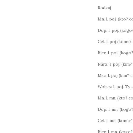
Rodzaj
Mn. l. poj. (kto? 
Dop. l. poj. (kog
Cel. l. poj (kōmu
Bier. l. poj. (kog
Narz. l. poj. (kim?
Msc. l. poj (kim?
Wołacz l. poj. Ty…
Mn. l. mn. (kto? 
Dop. l. mn. (kogo
Cel. l. mn. (kōmu
Bier. l. mn. (kog