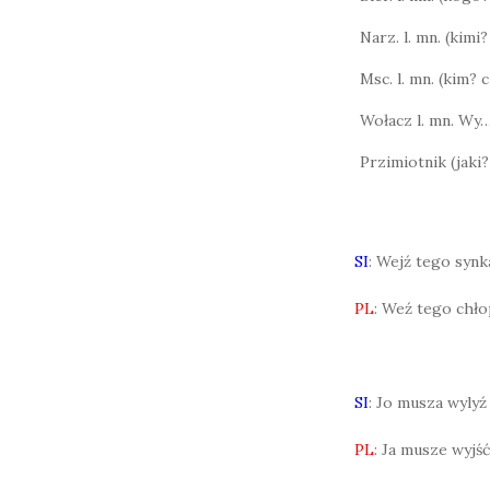
Narz. l. mn. (kimi
Msc. l. mn. (kim?
Wołacz l. mn. Wy
Przimiotnik (jaki?
SI
: Wejź tego syn
PL
: Weź tego chło
SI
: Jo musza wylyź
PL
: Ja musze wyjść