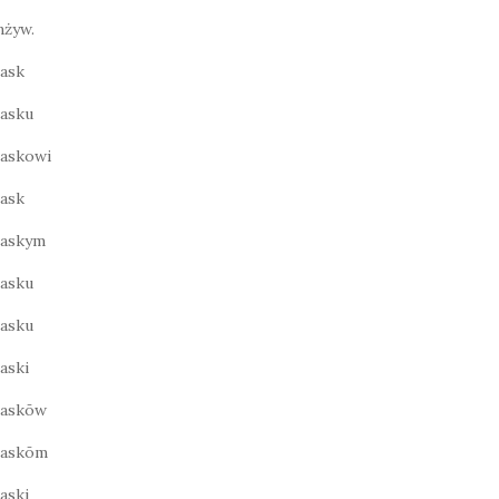
żyw.
ask
asku
askowi
ask
raskym
asku
asku
aski
raskōw
raskōm
aski