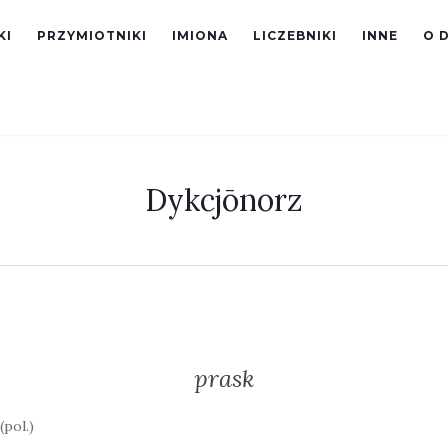
KI
PRZYMIOTNIKI
IMIONA
LICZEBNIKI
INNE
O 
Dykcjōnorz
prask
(pol.)