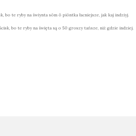
sk, bo te ryby na świynta sōm ô piōntka łacniejsze, jak kaj indziyj.
i ścisk, bo te ryby na święta są o 50 groszy tańsze, niż gdzie indziej.
W
h
at
s
A
p
on
p