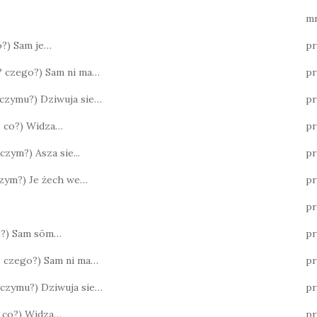
mn
co?) Sam je…
pr
o? czego?) Sam ni ma…
pr
? czymu?) Dziwuja sie…
pr
o? co?) Widza…
pr
 czym?) Asza sie...
p
 czym?) Je żech we…
pr
pr
co?) Sam sōm…
pr
? czego?) Sam ni ma…
p
? czymu?) Dziwuja sie…
p
o? co?) Widza…
pr