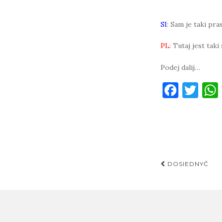
SI
: Sam je taki pra
PL
: Tutaj jest tak
Podej dalij…
F
T
a
w
c
it
e
te
b
r
Post
o
DOSIEDNYĆ
navigati
o
k