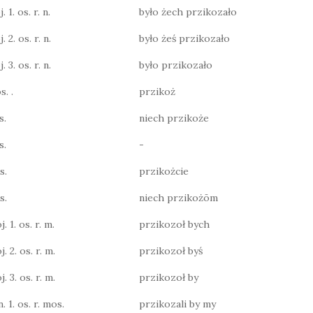
 1. os. r. n.
było żech przikozało
 2. os. r. n.
było żeś przikozało
 3. os. r. n.
było przikozało
s. .
przikoż
s.
niech przikoże
s.
-
s.
przikożcie
s.
niech przikożōm
j. 1. os. r. m.
przikozoł bych
j. 2. os. r. m.
przikozoł byś
j. 3. os. r. m.
przikozoł by
n. 1. os. r. mos.
przikozali by my