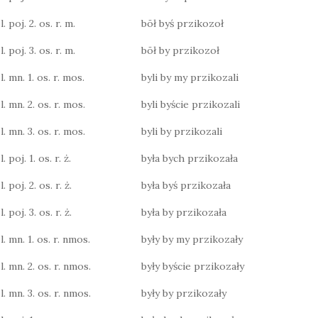
. poj. 2. os. r. m.
bōł byś przikozoł
. poj. 3. os. r. m.
bōł by przikozoł
. mn. 1. os. r. mos.
byli by my przikozali
l. mn. 2. os. r. mos.
byli byście przikozali
l. mn. 3. os. r. mos.
byli by przikozali
 poj. 1. os. r. ż.
była bych przikozała
 poj. 2. os. r. ż.
była byś przikozała
 poj. 3. os. r. ż.
była by przikozała
l. mn. 1. os. r. nmos.
były by my przikozały
l. mn. 2. os. r. nmos.
były byście przikozały
l. mn. 3. os. r. nmos.
były by przikozały