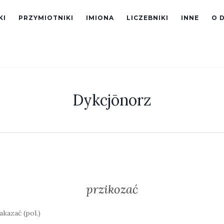
KI
PRZYMIOTNIKI
IMIONA
LICZEBNIKI
INNE
O 
Dykcjōnorz
przikozać
akazać (pol.)