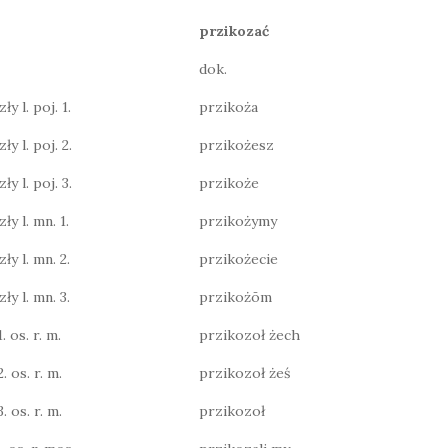
przikozać
dok.
y l. poj. 1.
przikoża
ły l. poj. 2.
przikożesz
ły l. poj. 3.
przikoże
ły l. mn. 1.
przikożymy
ły l. mn. 2.
przikożecie
ły l. mn. 3.
przikożōm
. os. r. m.
przikozoł żech
. os. r. m.
przikozoł żeś
. os. r. m.
przikozoł