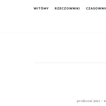
WITŌMY
RZECZOWNIKI
CZASOWNI
przikozać (sie) – n