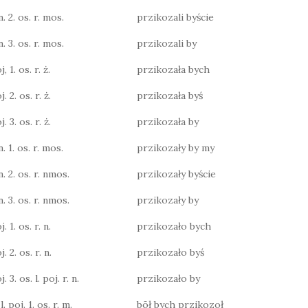
n. 2. os. r. mos.
przikozali byście
n. 3. os. r. mos.
przikozali by
, 1. os. r. ż.
przikozała bych
. 2. os. r. ż.
przikozała byś
. 3. os. r. ż.
przikozała by
n. 1. os. r. mos.
przikozały by my
n. 2. os. r. nmos.
przikozały byście
n. 3. os. r. nmos.
przikozały by
. 1. os. r. n.
przikozało bych
. 2. os. r. n.
przikozało byś
. 3. os. l. poj. r. n.
przikozało by
. poj. 1. os. r. m.
bōł bych przikozoł