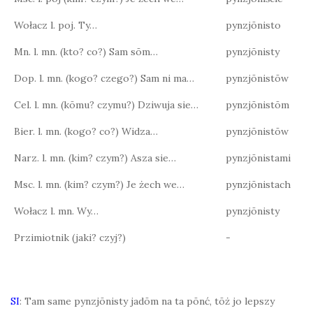
Wołacz l. poj. Ty…
pynzjōnisto
Mn. l. mn. (kto? co?) Sam sōm…
pynzjōnisty
Dop. l. mn. (kogo? czego?) Sam ni ma…
pynzjōnistōw
Cel. l. mn. (kōmu? czymu?) Dziwuja sie…
pynzjōnistōm
Bier. l. mn. (kogo? co?) Widza…
pynzjōnistōw
Narz. l. mn. (kim? czym?) Asza sie…
pynzjōnistami
Msc. l. mn. (kim? czym?) Je żech we…
pynzjōnistach
Wołacz l. mn. Wy…
pynzjōnisty
Przimiotnik (jaki? czyj?)
-
SI
: Tam same pynzjōnisty jadōm na ta pōnć, tōż jo lepszy