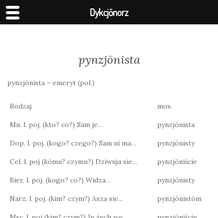
Dykcjōnorz
pynzjōnista
pynzjōnista – emeryt (pol.)
Rodzaj
mos.
Mn. l. poj. (kto? co?) Sam je…
pynzjōnista
Dop. l. poj. (kogo? czego?) Sam ni ma…
pynzjōnisty
Cel. l. poj (kōmu? czymu?) Dziwuja sie…
pynzjōniście
Bier. l. poj. (kogo? co?) Widza…
pynzjōnisty
Narz. l. poj. (kim? czym?) Asza sie...
pynzjōnistōm
Msc. l. poj (kim? czym?) Je żech we…
pynzjōniście