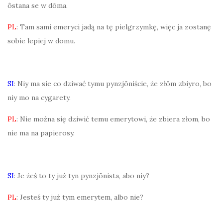
ôstana se w dōma.
PL
: Tam sami emeryci jadą na tę pielgrzymkę, więc ja zostanę
sobie lepiej w domu.
SI
: Niy ma sie co dziwać tymu pynzjōniście, że złōm zbiyro, bo
niy mo na cygarety.
PL
: Nie można się dziwić temu emerytowi, że zbiera złom, bo
nie ma na papierosy.
SI
: Je żeś to ty już tyn pynzjōnista, abo niy?
PL
: Jesteś ty już tym emerytem, albo nie?