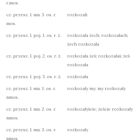
r.mos.
cz. przesz. l. mn. 3. os. r.
rozkozali
mos.
cz. przesz. l. poj. 1. os. r. ż.
rozkozała żech; rozkozałach;
żech rozkozała
cz. przesz. l. poj. 2. os. r. ż.
rozkozała żeś; rozkozałaś; żeś
rozkozała
cz. przesz. l. poj. 3. os. r. ż.
rozkozała
cz. przesz. l. mn. 1. os. r.
rozkozały my; my rozkozały
nmos..
cz. przesz. l. mn. 2. os. r.
rozkozałyście; żeście rozkozały
nmos.
cz. przesz. l. mn. 3. os. r.
rozkozały
nmos.