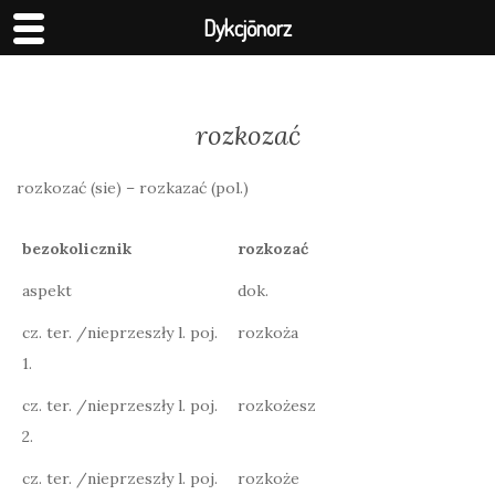
Dykcjōnorz
rozkozać
rozkozać (sie) – rozkazać (pol.)
bezokolicznik
rozkozać
aspekt
dok.
cz. ter. /nieprzeszły l. poj.
rozkoża
1.
cz. ter. /nieprzeszły l. poj.
rozkożesz
2.
cz. ter. /nieprzeszły l. poj.
rozkoże