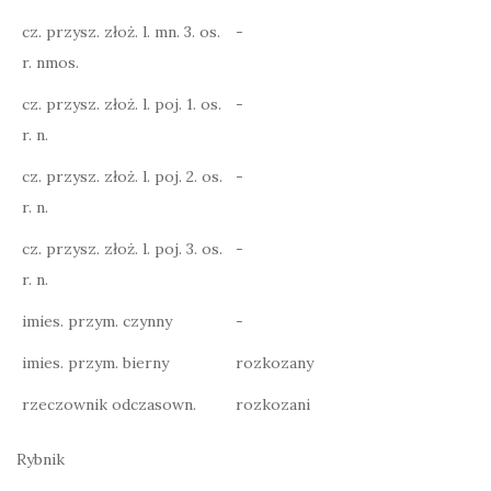
cz. przysz. złoż. l. mn. 3. os.
-
r. nmos.
cz. przysz. złoż. l. poj. 1. os.
-
r. n.
cz. przysz. złoż. l. poj. 2. os.
-
r. n.
cz. przysz. złoż. l. poj. 3. os.
-
r. n.
imies. przym. czynny
-
imies. przym. bierny
rozkozany
rzeczownik odczasown.
rozkozani
Rybnik