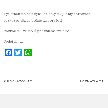
Tyn synek mo dziesiynć lot, a wy mu już niy poradzicie
rozkozać, tōż co bydzie za pora lot?
Rozkoż mu, że mo iś pozamiatać tyn plac.
Podej dalij…
F
T
W
a
w
h
c
it
at
e
te
s
Post
b
r
A
ROZKAZOWAĆ
ROZMATŁAĆ
navigation
o
p
o
p
k