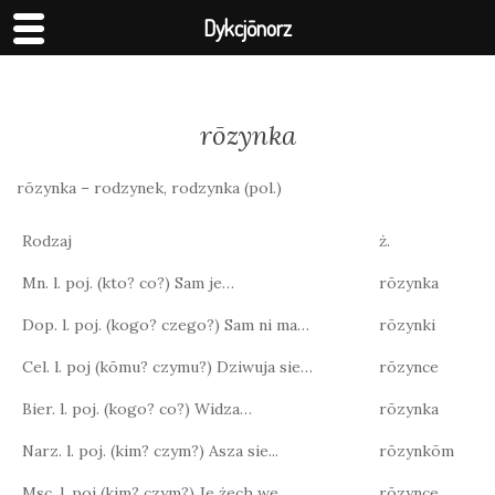
Dykcjōnorz
rōzynka
rōzynka – rodzynek, rodzynka (pol.)
Rodzaj
ż.
Mn. l. poj. (kto? co?) Sam je…
rōzynka
Dop. l. poj. (kogo? czego?) Sam ni ma…
rōzynki
Cel. l. poj (kōmu? czymu?) Dziwuja sie…
rōzynce
Bier. l. poj. (kogo? co?) Widza…
rōzynka
Narz. l. poj. (kim? czym?) Asza sie...
rōzynkōm
Msc. l. poj (kim? czym?) Je żech we…
rōzynce