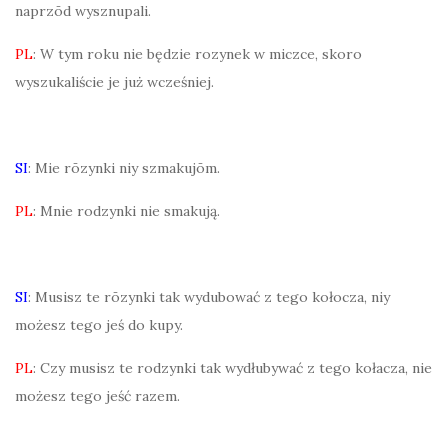
naprzōd wysznupali.
PL
: W tym roku nie będzie rozynek w miczce, skoro
wyszukaliście je już wcześniej.
SI
: Mie rōzynki niy szmakujōm.
PL
: Mnie rodzynki nie smakują.
SI
: Musisz te rōzynki tak wydubować z tego kołocza, niy
możesz tego jeś do kupy.
PL
: Czy musisz te rodzynki tak wydłubywać z tego kołacza, nie
możesz tego jeść razem.