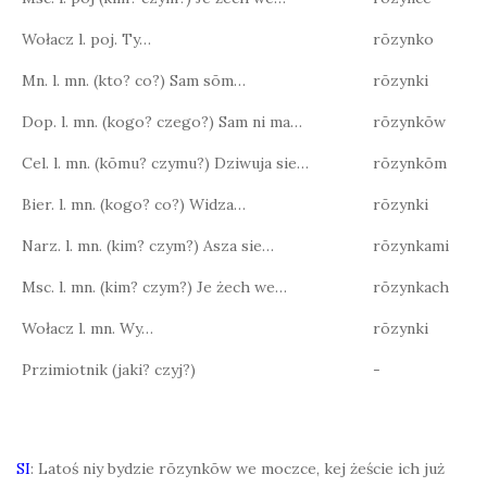
Wołacz l. poj. Ty…
rōzynko
Mn. l. mn. (kto? co?) Sam sōm…
rōzynki
Dop. l. mn. (kogo? czego?) Sam ni ma…
rōzynkōw
Cel. l. mn. (kōmu? czymu?) Dziwuja sie…
rōzynkōm
Bier. l. mn. (kogo? co?) Widza…
rōzynki
Narz. l. mn. (kim? czym?) Asza sie…
rōzynkami
Msc. l. mn. (kim? czym?) Je żech we…
rōzynkach
Wołacz l. mn. Wy…
rōzynki
Przimiotnik (jaki? czyj?)
-
SI
: Latoś niy bydzie rōzynkōw we moczce, kej żeście ich już