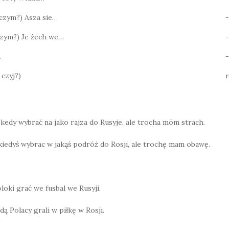
? czym?) Asza sie…
-
 czym?) Je żech we…
-
…
-
 czyj?)
r
e kedy wybrać na jako rajza do Rusyje, ale trocha mōm strach.
 kiedyś wybrac w jakąś podróż do Rosji, ale trochę mam obawę.
loki grać we fusbal we Rusyji.
ą Polacy grali w piłkę w Rosji.