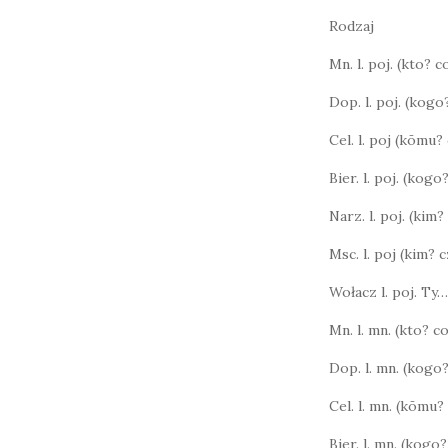
Rodzaj
Mn. l. poj. (kto? 
Dop. l. poj. (kog
Cel. l. poj (kōmu
Bier. l. poj. (kog
Narz. l. poj. (kim?
Msc. l. poj (kim?
Wołacz l. poj. Ty…
Mn. l. mn. (kto? 
Dop. l. mn. (kogo
Cel. l. mn. (kōmu
Bier. l. mn. (kog