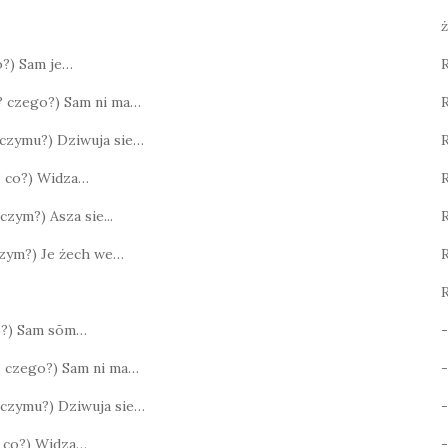
ż
co?) Sam je…
o? czego?) Sam ni ma…
? czymu?) Dziwuja sie…
R
o? co?) Widza…
 czym?) Asza sie...
 czym?) Je żech we…
R
co?) Sam sōm…
-
? czego?) Sam ni ma…
-
? czymu?) Dziwuja sie…
-
o? co?) Widza…
-