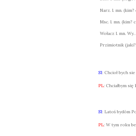
Narz. l. mn. (kim
Msc. l. mn. (kim?
Wołacz l. mn. Wy
Przimiotnik (jaki?
SI
: Chcioł bych si
PL
: Chciałbym się
SI
: Latoś bydōm Po
PL
: W tym roku bed