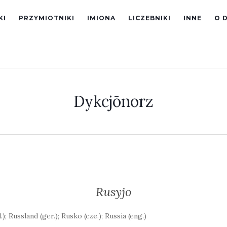
KI
PRZYMIOTNIKI
IMIONA
LICZEBNIKI
INNE
O 
Dykcjōnorz
Rusyjo
); Russland (ger.); Rusko (cze.); Russia (eng.)