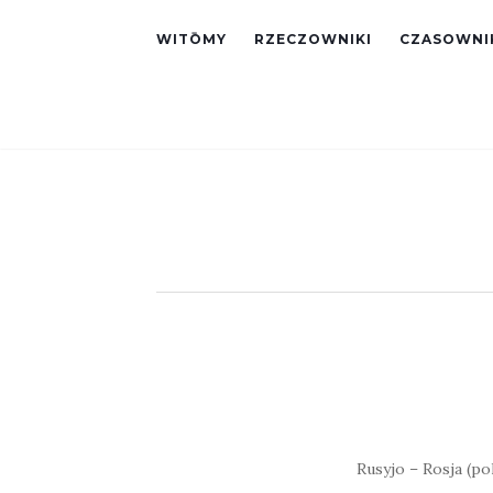
WITŌMY
RZECZOWNIKI
CZASOWNI
Rusyjo – Rosja (pol.