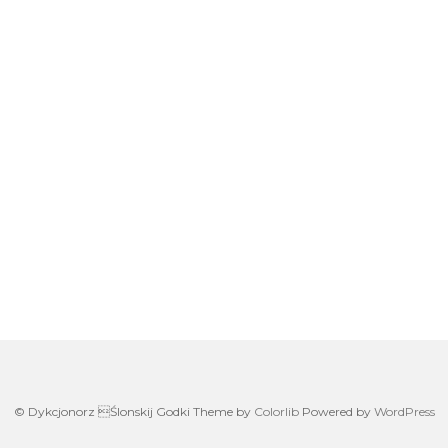
W
h
at
s
A
p
on
p
© Dykcjonorz Ślonskij Godki Theme by
Colorlib
Powered by
WordPress