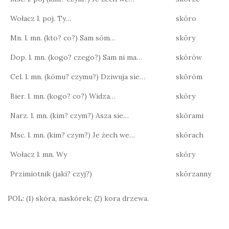
Wołacz l. poj. Ty…
skōro
Mn. l. mn. (kto? co?) Sam sōm…
skōry
Dop. l. mn. (kogo? czego?) Sam ni ma…
skōrōw
Cel. l. mn. (kōmu? czymu?) Dziwuja sie…
skôrōm
Bier. l. mn. (kogo? co?) Widza…
skōry
Narz. l. mn. (kim? czym?) Asza sie…
skōrami
Msc. l. mn. (kim? czym?) Je żech we…
skōrach
Wołacz l. mn. Wy
skōry
Przimiotnik (jaki? czyj?)
skōrzanny
POL: (1) skóra, naskórek; (2) kora drzewa.