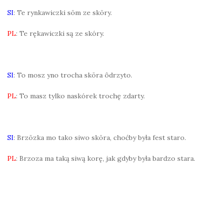
SI
: Te rynkawiczki sōm ze skōry.
PL
: Te rękawiczki są ze skóry.
SI
: To mosz yno trocha skōra ôdrzyto.
PL
: To masz tylko naskórek trochę zdarty.
SI
: Brzōzka mo tako siwo skōra, choćby była fest staro.
PL
: Brzoza ma taką siwą korę, jak gdyby była bardzo stara.