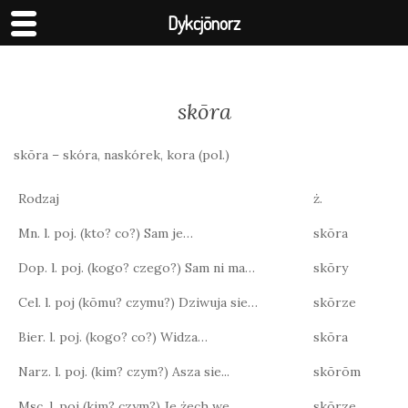
Dykcjōnorz
skōra
skōra – skóra, naskórek, kora (pol.)
Rodzaj
ż.
Mn. l. poj. (kto? co?) Sam je…
skōra
Dop. l. poj. (kogo? czego?) Sam ni ma…
skōry
Cel. l. poj (kōmu? czymu?) Dziwuja sie…
skōrze
Bier. l. poj. (kogo? co?) Widza…
skōra
Narz. l. poj. (kim? czym?) Asza sie...
skōrōm
Msc. l. poj (kim? czym?) Je żech we…
skōrze