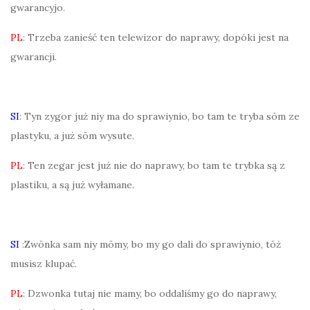
gwarancyjo.
PL
: Trzeba zanieść ten telewizor do naprawy, dopóki jest na
gwarancji.
SI
: Tyn zygor już niy ma do sprawiynio, bo tam te tryba sōm ze
plastyku, a już sōm wysute.
PL
: Ten zegar jest już nie do naprawy, bo tam te trybka są z
plastiku, a są już wyłamane.
SI
:Zwōnka sam niy mōmy, bo my go dali do sprawiynio, tōż
musisz klupać.
PL
: Dzwonka tutaj nie mamy, bo oddaliśmy go do naprawy,