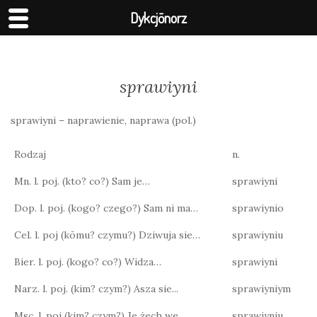
Dykcjōnorz
sprawiyni
sprawiyni – naprawienie, naprawa (pol.)
Rodzaj
n.
Mn. l. poj. (kto? co?) Sam je…
sprawiyni
Dop. l. poj. (kogo? czego?) Sam ni ma…
sprawiynio
Cel. l. poj (kōmu? czymu?) Dziwuja sie…
sprawiyniu
Bier. l. poj. (kogo? co?) Widza…
sprawiyni
Narz. l. poj. (kim? czym?) Asza sie...
sprawiyniym
Msc. l. poj (kim? czym?) Je żech we…
sprawiyniu