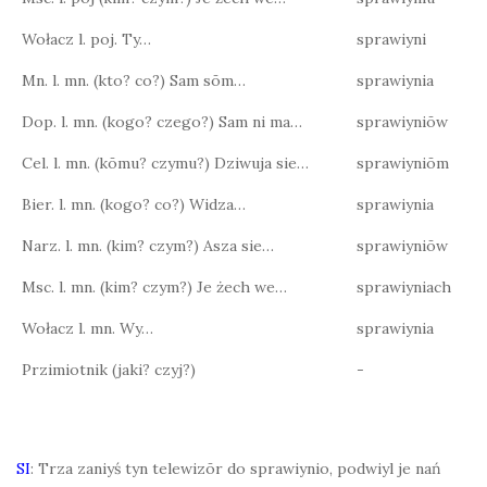
Wołacz l. poj. Ty…
sprawiyni
Mn. l. mn. (kto? co?) Sam sōm…
sprawiynia
Dop. l. mn. (kogo? czego?) Sam ni ma…
sprawiyniōw
Cel. l. mn. (kōmu? czymu?) Dziwuja sie…
sprawiyniōm
Bier. l. mn. (kogo? co?) Widza…
sprawiynia
Narz. l. mn. (kim? czym?) Asza sie…
sprawiyniōw
Msc. l. mn. (kim? czym?) Je żech we…
sprawiyniach
Wołacz l. mn. Wy…
sprawiynia
Przimiotnik (jaki? czyj?)
-
SI
: Trza zaniyś tyn telewizōr do sprawiynio, podwiyl je nań