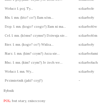
Wołacz l. poj. Ty…
szkarbole
Mn. l. mn. (kto? co?) Sam sōm…
szkarboły
Dop. l. mn. (kogo? czego?) Sam ni ma…
szkarbołōw
Cel. l. mn. (kōmu? czymu?) Dziwuja sie…
szkarbołōm
Bier. l. mn. (kogo? co?) Widza…
szkarboły
Narz. l. mn. (kim? czym?) Asza sie…
szkarbołami
Msc. l. mn. (kim? czym?) Je żech we…
szkarbołach
Wołacz l. mn. Wy…
szkarboły
Przimiotnik (jaki? czyj?)
-
Rybnik
POL
: but stary, zniszczony