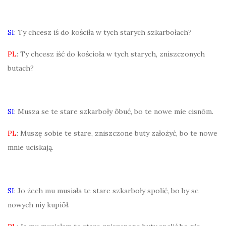
SI
: Ty chcesz iś do kościła w tych starych szkarbołach?
PL
: Ty chcesz iść do kościoła w tych starych, zniszczonych
butach?
SI
: Musza se te stare szkarboły ôbuć, bo te nowe mie cisnōm.
PL
: Muszę sobie te stare, zniszczone buty założyć, bo te nowe
mnie uciskają.
SI
: Jo żech mu musiała te stare szkarboły spolić, bo by se
nowych niy kupiōł.