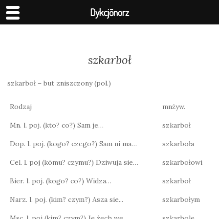
Dykcjōnorz
szkarboł
szkarboł – but zniszczony (pol.)
Rodzaj
mnżyw.
Mn. l. poj. (kto? co?) Sam je…
szkarboł
Dop. l. poj. (kogo? czego?) Sam ni ma…
szkarboła
Cel. l. poj (kōmu? czymu?) Dziwuja sie…
szkarbołowi
Bier. l. poj. (kogo? co?) Widza…
szkarboł
Narz. l. poj. (kim? czym?) Asza sie...
szkarbołym
Msc. l. poj (kim? czym?) Je żech we…
szkarbole