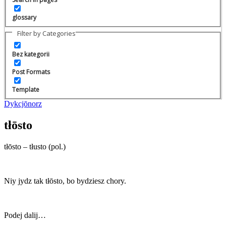
glossary
Filter by Categories
Bez kategorii
Post Formats
Template
Dykcjōnorz
tłōsto
tłōsto – tłusto (pol.)
Niy jydz tak tłōsto, bo bydziesz chory.
Podej dalij…