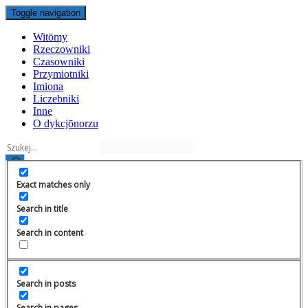
Toggle navigation
Witōmy
Rzeczowniki
Czasowniki
Przymiotniki
Imiona
Liczebniki
Inne
O dykcjōnorzu
Exact matches only
Search in title
Search in content
Search in posts
Search in pages