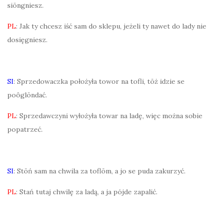
siōngniesz.
PL
: Jak ty chcesz iść sam do sklepu, jeżeli ty nawet do lady nie
dosięgniesz.
SI
: Sprzedowaczka położyła towor na tofli, tōż idzie se
poôglōndać.
PL
: Sprzedawczyni wyłożyła towar na ladę, więc można sobie
popatrzeć.
SI
: Stōń sam na chwila za toflōm, a jo se puda zakurzyć.
PL
: Stań tutaj chwilę za ladą, a ja pójde zapalić.