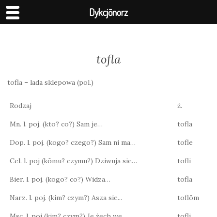
Dykcjōnorz
tofla
tofla – lada sklepowa (pol.)
Rodzaj
ż.
Mn. l. poj. (kto? co?) Sam je…
tofla
Dop. l. poj. (kogo? czego?) Sam ni ma…
tofle
Cel. l. poj (kōmu? czymu?) Dziwuja sie…
tofli
Bier. l. poj. (kogo? co?) Widza…
tofla
Narz. l. poj. (kim? czym?) Asza sie...
toflōm
Msc. l. poj (kim? czym?) Je żech we…
tofli