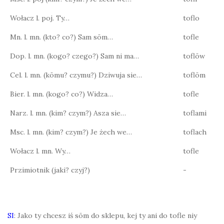
Wołacz l. poj. Ty…
toflo
Mn. l. mn. (kto? co?) Sam sōm…
tofle
Dop. l. mn. (kogo? czego?) Sam ni ma…
toflōw
Cel. l. mn. (kōmu? czymu?) Dziwuja sie…
toflōm
Bier. l. mn. (kogo? co?) Widza…
tofle
Narz. l. mn. (kim? czym?) Asza sie…
toflami
Msc. l. mn. (kim? czym?) Je żech we…
toflach
Wołacz l. mn. Wy…
tofle
Przimiotnik (jaki? czyj?)
-
SI
: Jako ty chcesz iś sōm do sklepu, kej ty ani do tofle niy