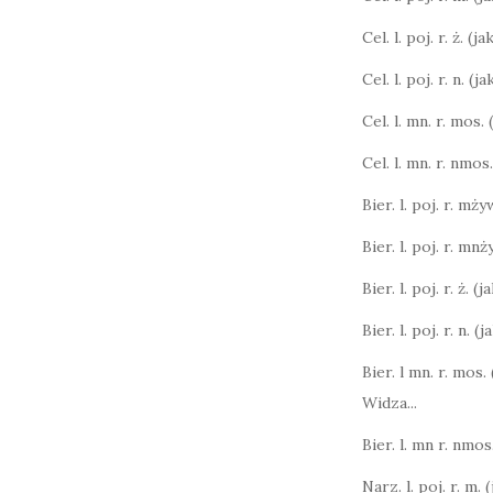
Cel. l. poj. r. ż. (j
Cel. l. poj. r. n. (
Cel. l. mn. r. mos.
Cel. l. mn. r. nmos
Bier. l. poj. r. mży
Bier. l. poj. r. mnż
Bier. l. poj. r. ż. (
Bier. l. poj. r. n. (
Bier. l mn. r. mos.
Widza...
Bier. l. mn r. nmos.
Narz. l. poj. r. m. 