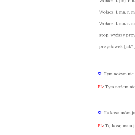
Wołacz. l. poj. r. n.
Wołacz. l. mn. r. m
Wołacz. l. mn. r. n
stop. wyższy przy
przysłówek (jak? 
SI
: Tym nożym nic 
PL
: Tym nożem nic
SI
: Ta kosa mōm j
PL
: Tę kosę mam j