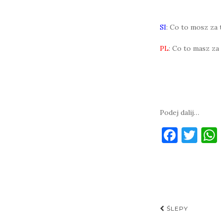
SI
: Co to mosz za
PL
: Co to masz za
Podej dalij…
F
T
a
w
c
it
e
te
b
r
Post
o
ŚLEPY