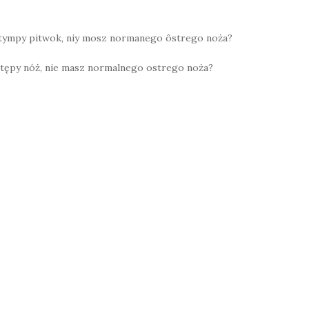
 tympy pitwok, niy mosz normanego ôstrego noża?
 tępy nóż, nie masz normalnego ostrego noża?
W
h
at
s
A
p