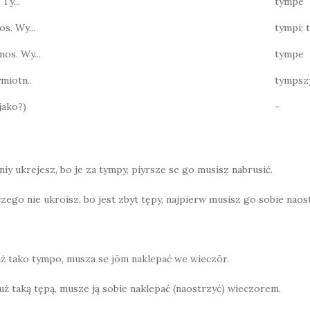
 Ty...
tympe
os. Wy...
tympi; 
mos. Wy...
tympe
miotn..
tympsz
jako?)
-
niy ukrejesz, bo je za tympy, piyrsze se go musisz nabrusić.
zego nie ukroisz, bo jest zbyt tępy, najpierw musisz go sobie naos
uż tako tympo, musza se jōm naklepać we wieczōr.
uż taką tępą, musze ją sobie naklepać (naostrzyć) wieczorem.