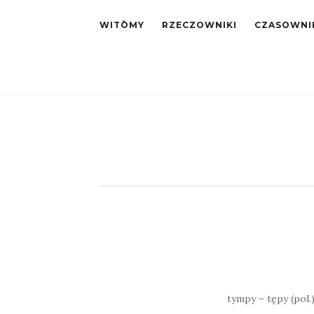
WITŌMY
RZECZOWNIKI
CZASOWNI
tympy – tępy (pol.