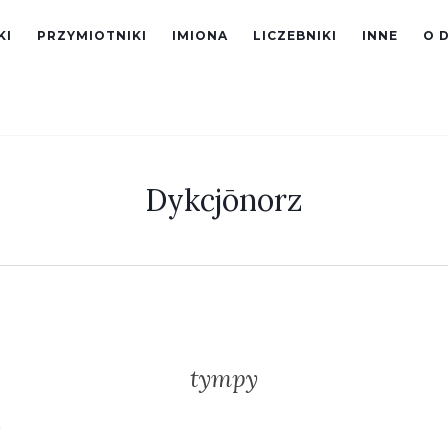
KI
PRZYMIOTNIKI
IMIONA
LICZEBNIKI
INNE
O 
Dykcjōnorz
tympy
)