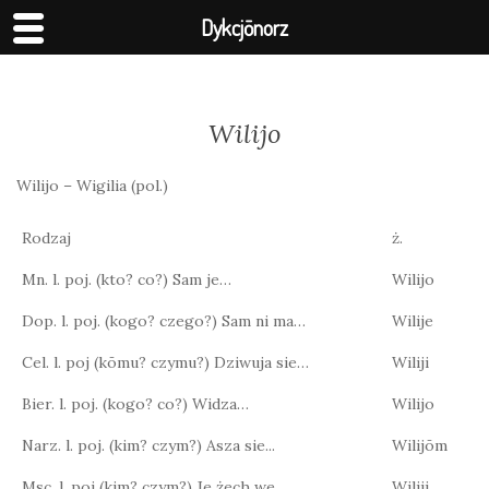
Dykcjōnorz
Wilijo
Wilijo – Wigilia (pol.)
Rodzaj
ż.
Mn. l. poj. (kto? co?) Sam je…
Wilijo
Dop. l. poj. (kogo? czego?) Sam ni ma…
Wilije
Cel. l. poj (kōmu? czymu?) Dziwuja sie…
Wiliji
Bier. l. poj. (kogo? co?) Widza…
Wilijo
Narz. l. poj. (kim? czym?) Asza sie...
Wilijōm
Msc. l. poj (kim? czym?) Je żech we…
Wiliji