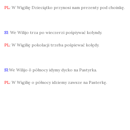
PL
: W Wigilię Dzieciątko przynosi nam prezenty pod choinkę.
SI
: We Wilijo trza po wieczerzi pośpiywać kolyndy.
PL
: W Wigilię pokolacji trzeba pośpiewać kolędy.
SI
:We Wilijo ô pōłnocy idymy dycko na Pastyrka.
PL
: W Wigilię o północy idziemy zawsze na Pasterkę.