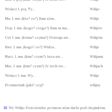
Wołacz l. poj. Ty…
Wilijo
Mn. l. mn. (kto? co?) Sam sōm…
Wilije
Dop. l. mn. (kogo? czego?) Sam ni ma…
Wilijōw
Cel. l. mn. (kōmu? czymu?) Dziwuja sie…
Wilijōm
Bier. l. mn. (kogo? co?) Widza…
Wilije
Narz. l. mn. (kim? czym?) Asza sie…
Wilijami
Msc. l. mn. (kim? czym?) Je żech we…
Wilijach
Wołacz l. mn. Wy…
Wilije
Przimiotnik (jaki? czyj?
wilijny
SI
: We Wilijo Dzieciōntko przinosi nōm darki pod chojinkōm.