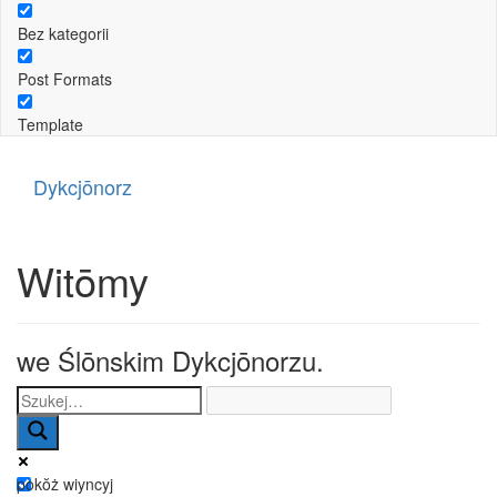
Bez kategorii
Post Formats
Template
Dykcjōnorz
Witōmy
we Ślōnskim Dykcjōnorzu.
pokŏż wiyncyj