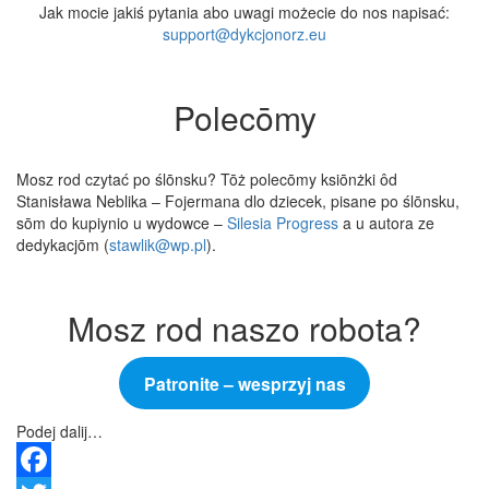
Jak mocie jakiś pytania abo uwagi możecie do nos napisać:
support@dykcjonorz.eu
Polecōmy
Mosz rod czytać po ślōnsku? Tōż polecōmy ksiōnżki ôd
Stanisława Neblika – Fojermana dlo dziecek, pisane po ślōnsku,
sōm do kupiynio u wydowce –
Silesia Progress
a u autora ze
dedykacjōm (
stawlik@wp.pl
).
Mosz rod naszo robota?
Patronite – wesprzyj nas
Podej dalij…