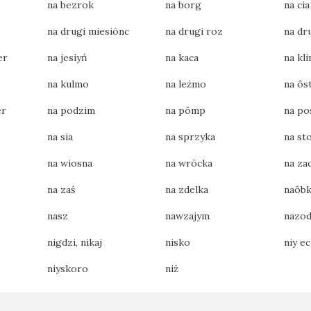
na bezrok
na borg
na cia
na drugi miesiōnc
na drugi roz
na dr
er
na jesiyń
na kaca
na kli
na kulmo
na leżmo
na ôs
er
na podzim
na pōmp
na po
na sia
na sprzyka
na st
na wiosna
na wrōcka
na za
na zaś
na zdelka
naôbk
nasz
nawzajym
nazo
nigdzi, nikaj
nisko
niy e
niyskoro
niż