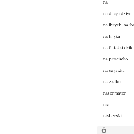
na
na drugi dziyń
na ibrych, na ib
na kryka
na ôstatni drik
na prociwko
na szyrzka
na zadku
nasermater
nic
niyherski
Ō