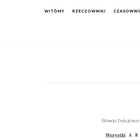
WITŌMY
RZECZOWNIKI
CZASOWNI
Ślōnski Dykcjōnorz
Wszystki
A
B