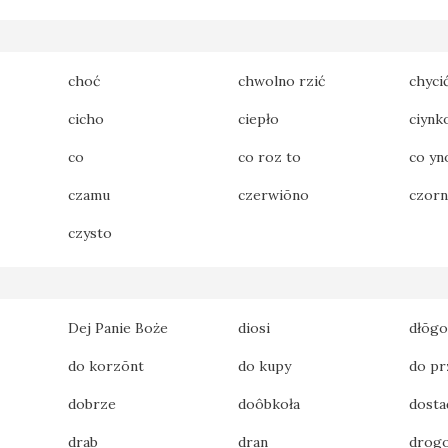
choć
chwolno rzić
chyci
cicho
ciepło
ciynk
co
co roz to
co yn
czamu
czerwiōno
czor
czysto
Dej Panie Boże
diosi
dłōgo
do korzōnt
do kupy
do pr
dobrze
doôbkoła
dosta
drab
dran
drog