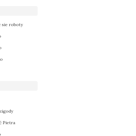
ć sie roboty
o
o
no
zigody
ć Pietra
o