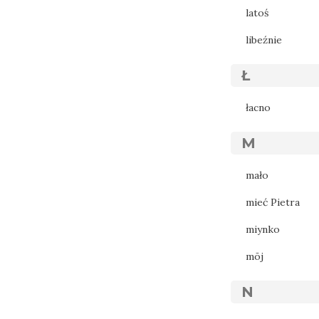
latoś
libeźnie
Ł
łacno
M
mało
mieć Pietra
miynko
mōj
N