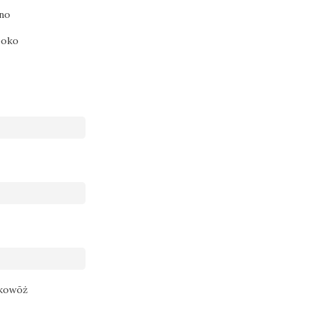
no
boko
akowōż