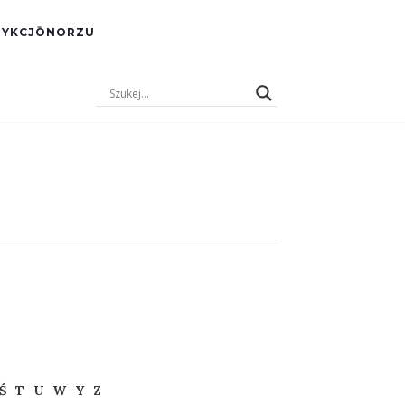
DYKCJŌNORZU
Ś
T
U
W
Y
Z