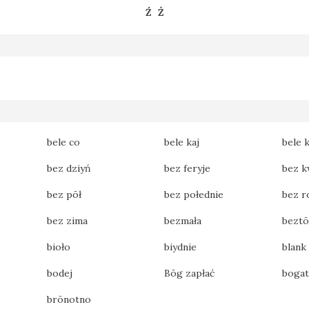
Ź
Ż
bele co
bele kaj
bele 
bez dziyń
bez feryje
bez k
bez pōł
bez połednie
bez r
bez zima
bezmała
beztō
bioło
biydnie
blank
bodej
Bōg zapłać
boga
brōnotno