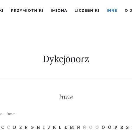
KI
PRZYMIOTNIKI
IMIONA
LICZEBNIKI
INNE
O 
Dykcjōnorz
Inne
 – inne.
C
Ć
D
E
F
G
H
I
J
K
L
Ł
M
N
Ń
O
Ŏ
Ō
Ô
P
R
S