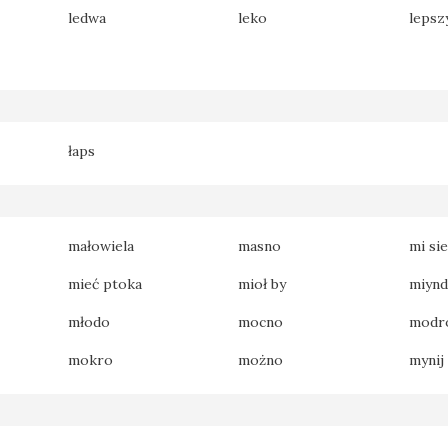
ledwa
leko
lepsz
łaps
małowiela
masno
mi si
mieć ptoka
mioł by
miynd
młodo
mocno
modr
mokro
możno
mynij