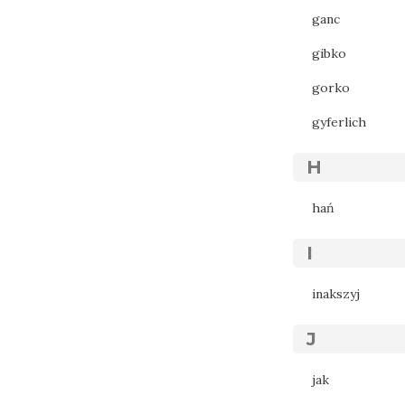
ganc
gibko
gorko
gyferlich
H
hań
I
inakszyj
J
jak