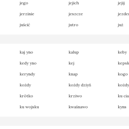
jego
jejich
jejij
jerzinie
jeszcze
jezde
juścić
jutro
już
kaj yno
kalup
keby
kedy yno
kej
keps
keryndy
knap
kogo
kożdy
kożdy dziyń
kożdy
krōtko
krziwo
ku cia
ku wojsku
kwaśnawo
kyns