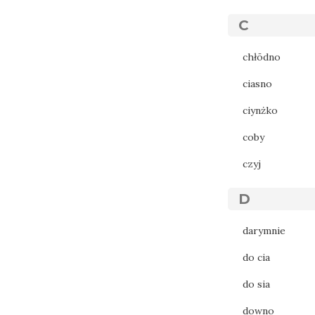
C
chłōdno
ciasno
ciynżko
coby
czyj
D
darymnie
do cia
do sia
downo