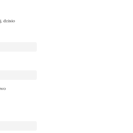
j, dzisio
owo