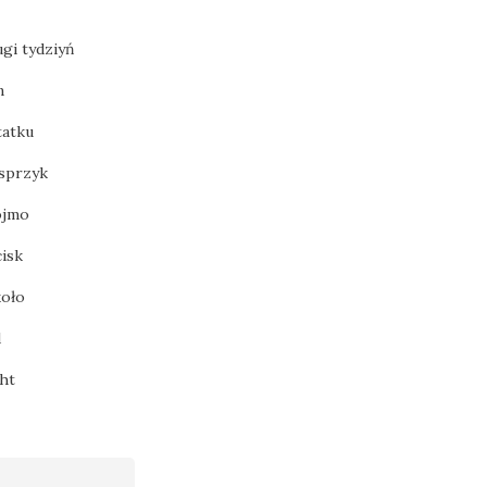
ugi tydziyń
n
tatku
sprzyk
ojmo
cisk
oło
d
cht