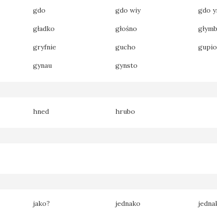
gdo
gdo wiy
gdo y
gładko
głośno
głym
gryfnie
gucho
gupio
gynau
gynsto
hned
hrubo
jako?
jednako
jedn