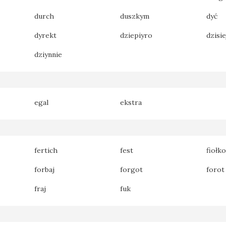
durch
duszkym
dyć
dyrekt
dziepiyro
dzisie
dziynnie
egal
ekstra
fertich
fest
fiołk
forbaj
forgot
forot
fraj
fuk