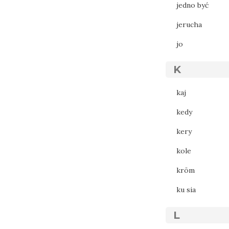
jedno być
jerucha
jo
K
kaj
kedy
kery
kole
krōm
ku sia
L