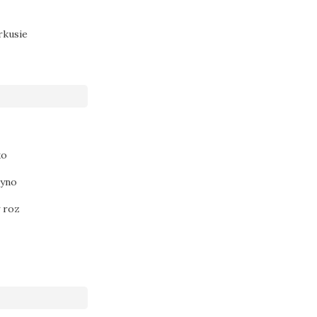
rkusie
ko
 yno
 roz