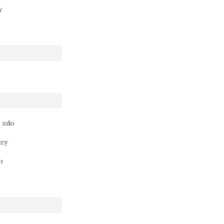
y
e zdo
zy
o