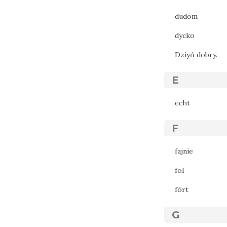
dudōm
dycko
Dziyń dobry.
E
echt
F
fajnie
fol
fōrt
G