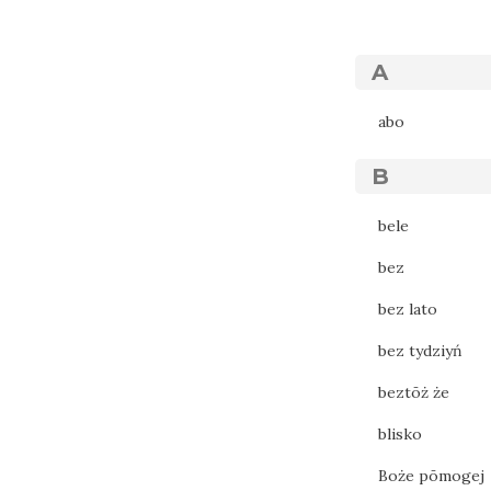
A
abo
B
bele
bez
bez lato
bez tydziyń
beztōż że
blisko
Boże pōmogej