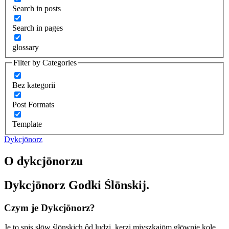
Search in posts
Search in pages
glossary
Filter by Categories
Bez kategorii
Post Formats
Template
Dykcjōnorz
O dykcjōnorzu
Dykcjōnorz Godki Ślōnskij.
Czym je Dykcjōnorz?
Je to spis słōw ślōnskich ôd ludzi, kerzi miyszkajōm głōwnie kole