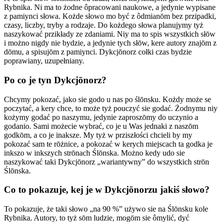
Rybnika. Ni ma to żodne ôpracowani naukowe, a jedynie wypisane
z pamiynci słowa. Kożde słowo mo być z ôdmianōm bez przipadki,
czasy, liczby, tryby a rodzaje. Do kożdego słowa planujymy tyż
naszykować przikłady ze zdaniami. Niy ma to spis wszystkich słōw
i możno nigdy nie bydzie, a jedynie tych słōw, kere autory znajōm z
dōmu, a spisujōm z pamiynci. Dykcjōnorz cołki czas bydzie
poprawiany, uzupełniany.
Po co je tyn Dykcjōnorz?
Chcymy pokozać, jako sie godo u nas po ślōnsku. Kożdy może se
poczytać, a kery chce, to może tyż pouczyć sie godać. Żodnymu niy
kożymy godać po naszymu, jedynie zaproszōmy do uczynio a
godanio. Sami możecie wybrać, co je u Was jednaki z naszōm
godkōm, a co je inaksze. My tyż w prziszłości chcieli by my
pokozać sam te rōżnice, a pokozać w kerych miejscach ta godka je
inkszo w inkszych strōnach Ślōnska. Możno kedy udo sie
naszykować taki Dykcjōnorz „wariantywny” do wszystkich strōn
Ślōnska.
Co to pokazuje, kej je w Dykcjōnorzu jakiś słowo?
To pokazuje, że taki słowo „na 90 %” używo sie na Ślōnsku kole
Rybnika. Autory, to tyż sōm ludzie, mogōm sie ômylić, dyć