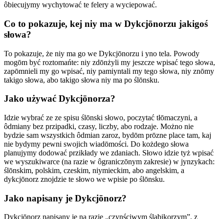
ôbiecujymy wychytować te felery a wyciepować.
Co to pokazuje, kej niy ma w Dykcjōnorzu jakigoś
słowa?
To pokazuje, że niy ma go we Dykcjōnorzu i yno tela. Powody
mogōm być roztomańte: niy zdōnżyli my jeszcze wpisać tego słowa,
zapōmnieli my go wpisać, niy pamiyntali my tego słowa, niy znōmy
takigo słowa, abo takigo słowa niy ma po ślōnsku.
Jako używać Dykcjōnorza?
Idzie wybrać ze ze spisu ślōnski słowo, poczytać tłōmaczyni, a
ôdmiany bez przipadki, czasy, liczby, abo rodzaje. Możno nie
bydzie sam wszystkich ôdmian zaroz, bydōm prōzne place tam, kaj
nie bydymy pewni swojich wiadōmości. Do kożdego słowa
planujymy dodować przikłady we zdaniach. Słowo idzie tyż wpisać
we wyszukiwarce (na razie w ôgraniczōnym zakresie) w jynzykach:
ślōnskim, polskim, czeskim, niymieckim, abo angelskim, a
dykcjōnorz znojdzie te słowo we wpisie po ślōnsku.
Jako napisany je Dykcjōnorz?
Dykcjōnorz napisany je na razie „czynściwym ślabikorzym”, z