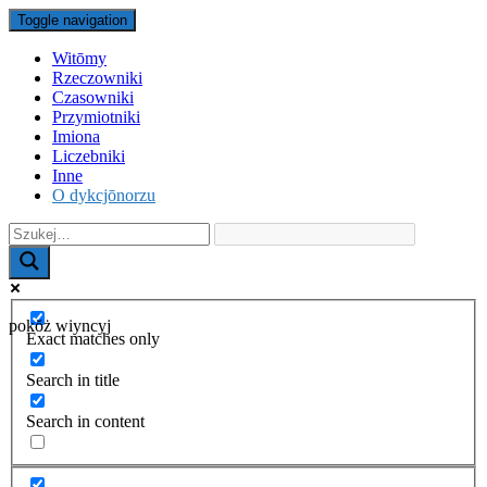
Toggle navigation
Witōmy
Rzeczowniki
Czasowniki
Przymiotniki
Imiona
Liczebniki
Inne
O dykcjōnorzu
pokŏż wiyncyj
Exact matches only
Search in title
Search in content