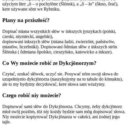
użyciym liter „ō – o pochylōne (Ślōnsk), a „ô – ło” (ôkno, ôrać),
kere używane sōm we Rybniku.
Plany na prziszłość?
Dopisać miana wszystkich słōw w inkszych jynzykach (polski,
czeski, niymiecki, angelski),
dopisowani inkszych słōw (miana ludzi, zwierzōnt, państwōw,
miastōw, liczebniki). Dopisowani ôdmian słōw z inkszych strōn
Ślōnska ( ôdmiana ôpolsko, cieszyńsko, katowicko a inksze).
Co Wy możecie robić ze Dykcjōnorzym?
Czytać, szukać słōwek, uczyć sie. Posywać nōm swoji słowa do
uzupełniynio dykcjōnorza (naszykujymy na to tabule do kōntaktu),
ale to my bydymy decydować, kere słowa sam wrażymy.
Czego robić niy możecie?
Dopisować sami słōw do Dykcjōnorza. Chcymy, żeby dykcjōnorz
mioł swōj poziōm, tōż niy kożdy bydzie sam mōg dopisować słowa.
Niy możecie kopiyrować Dykcjōnarza w całości, ani żodnej jego
tajle.