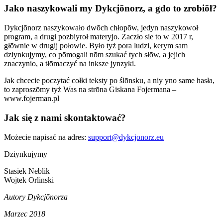
Jako naszykowali my Dykcjōnorz, a gdo to zrobiōł?
Dykcjōnorz naszykowało dwōch chłopōw, jedyn naszykowoł
program, a drugi pozbiyroł materyjo. Zaczło sie to w 2017 r,
głōwnie w drugij połowie. Było tyż pora ludzi, kerym sam
dziynkujymy, co pōmogali nōm szukać tych słōw, a jejich
znaczynio, a tłōmaczyć na inksze jynzyki.
Jak chcecie poczytać cołki teksty po ślōnsku, a niy yno same hasła,
to zaproszōmy tyż Was na strōna Giskana Fojermana –
www.fojerman.pl
Jak się z nami skontaktować?
Możecie napisać na adres:
support@dykcjonorz.eu
Dziynkujymy
Stasiek Neblik
Wojtek Orlinski
Autory Dykcjōnorza
Marzec 2018