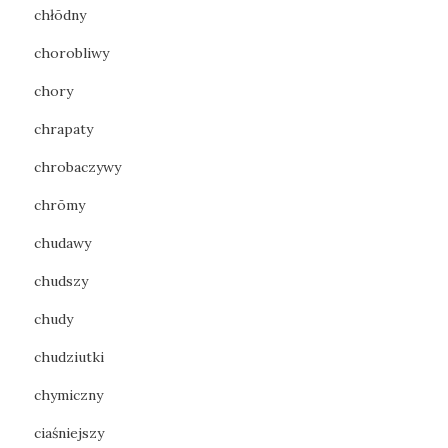
chłōdny
chorobliwy
chory
chrapaty
chrobaczywy
chrōmy
chudawy
chudszy
chudy
chudziutki
chymiczny
ciaśniejszy