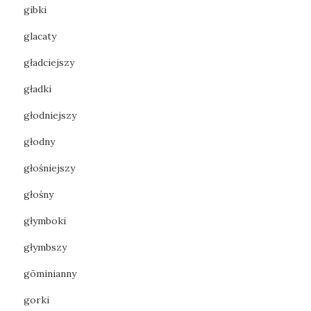
gibki
glacaty
gładciejszy
gładki
głodniejszy
głodny
głośniejszy
głośny
głymboki
głymbszy
gōminianny
gorki