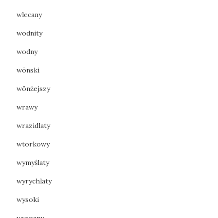
wlecany
wodnity
wodny
wōnski
wōnżejszy
wrawy
wrazidlaty
wtorkowy
wymyślaty
wyrychlaty
wysoki