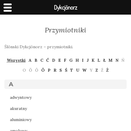
Dykcjōnorz
Przymiotniki
Ślōnski Dykcjōnorz – przymiotniki.
Wszystki
A
B
C
Ć
D
E
F
G
H
I
J
K
L
Ł
M
N
Ń
O
Ŏ
Ō
Ô
P
R
S
Ś
T
U
W
Y
Z
Ź
Ż
A
adwyntowy
akuratny
aluminiowy
amolowy