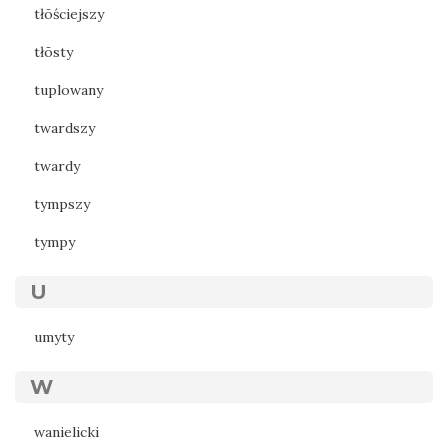
tłōściejszy
tłōsty
tuplowany
twardszy
twardy
tympszy
tympy
U
umyty
W
wanielicki