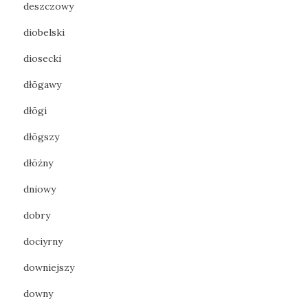
deszczowy
diobelski
diosecki
dłōgawy
dłōgi
dłōgszy
dłōżny
dniowy
dobry
dociyrny
downiejszy
downy