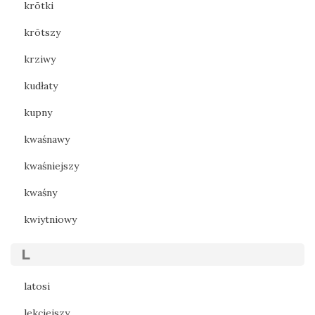
krōtki
krōtszy
krziwy
kudłaty
kupny
kwaśnawy
kwaśniejszy
kwaśny
kwiytniowy
L
latosi
lekciejszy