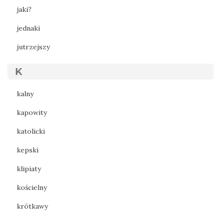
jaki?
jednaki
jutrzejszy
K
kalny
kapowity
katolicki
kepski
klipiaty
kościelny
krōtkawy