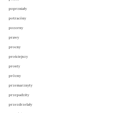
poprzniały
potracōny
pozorny
prawy
procny
prościejszy
prosty
prōzny
przemarznyty
przepadzity
przezdrzelały