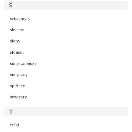
Ś
ściyrpnyty
ślecany
ślepy
ślōnski
śmiyszniejszy
śmiyszny
śpiōncy
świdraty
T
telki