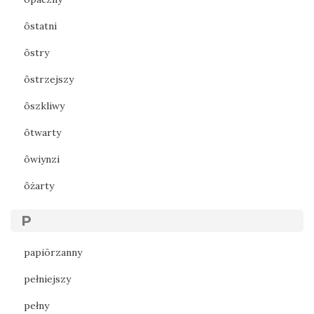
ôstatni
ôstry
ôstrzejszy
ôszkliwy
ôtwarty
ôwiynzi
ôżarty
P
papiōrzanny
pełniejszy
pełny