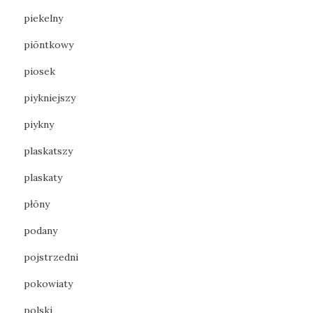
piekelny
piōntkowy
piosek
piykniejszy
piykny
plaskatszy
plaskaty
płōny
podany
pojstrzedni
pokowiaty
polski