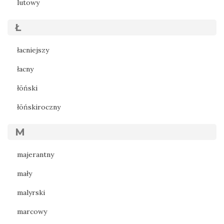
lutowy
Ł
łacniejszy
łacny
łōński
łōńskiroczny
M
majerantny
mały
malyrski
marcowy