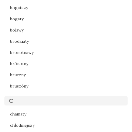
bogatszy
bogaty
bolawy
brodziaty
brōnotnawy
brōnotny
bruczny
bruszōny
C
chamaty
chłōdniejszy