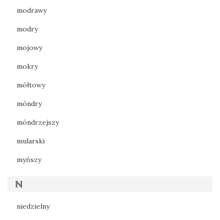
modrawy
modry
mojowy
mokry
mōłtowy
mōndry
mōndrzejszy
mularski
myńszy
N
niedzielny