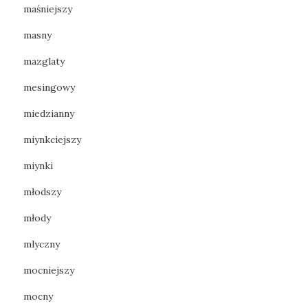
maśniejszy
masny
mazglaty
mesingowy
miedzianny
miynkciejszy
miynki
młodszy
młody
mlyczny
mocniejszy
mocny