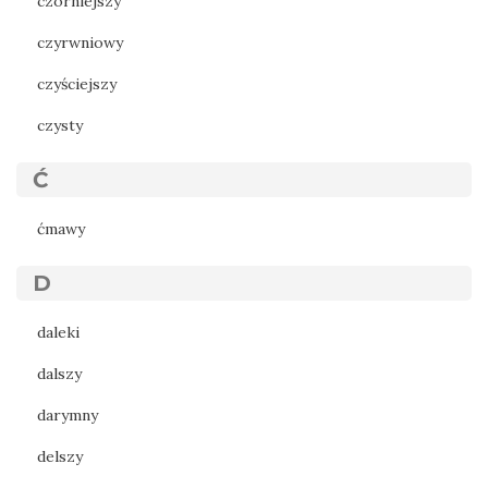
czorniejszy
czyrwniowy
czyściejszy
czysty
Ć
ćmawy
D
daleki
dalszy
darymny
delszy