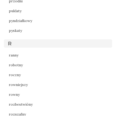
przodni
puklaty
pyndziałkowy
pyskaty
R
ranny
robotny
roczny
rowniejszy
rowny
rozbestwiōny
rozszafny