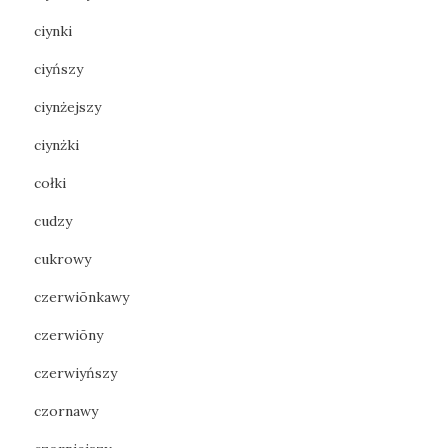
ciynki
ciyńszy
ciynżejszy
ciynżki
cołki
cudzy
cukrowy
czerwiōnkawy
czerwiōny
czerwiyńszy
czornawy