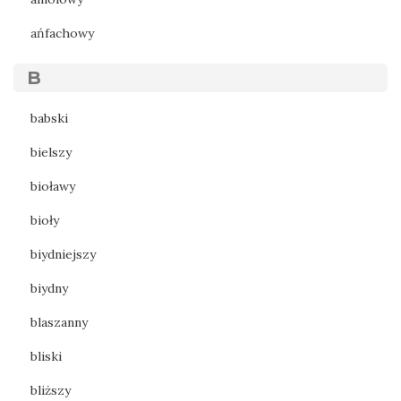
ańfachowy
B
babski
bielszy
bioławy
bioły
biydniejszy
biydny
blaszanny
bliski
bliższy