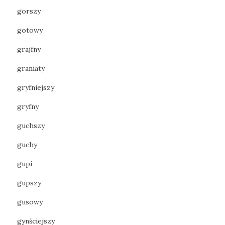
gorszy
gotowy
grajfny
graniaty
gryfniejszy
gryfny
guchszy
guchy
gupi
gupszy
gusowy
gynściejszy