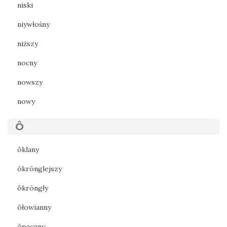
niski
niywłośny
niższy
nocny
nowszy
nowy
Ô
ôklany
ôkrōnglejszy
ôkrōngły
ôłowianny
ôpaczny