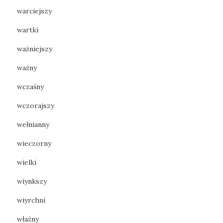
warciejszy
wartki
ważniejszy
ważny
wczaśny
wczorajszy
wełnianny
wieczorny
wielki
wiynkszy
wiyrchni
włażny