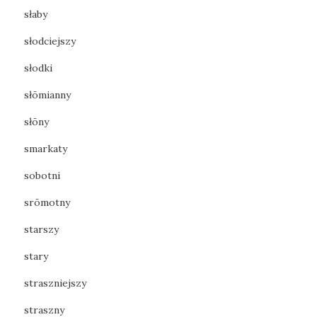
słaby
słodciejszy
słodki
słōmianny
słōny
smarkaty
sobotni
srōmotny
starszy
stary
straszniejszy
straszny