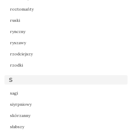
roztomańty
ruski
rynczny
ryszawy
rzodciejszy
rzodki
S
sagi
siyrpniowy
skōrzanny
słabszy