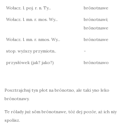
Wołacz. l. poj. r. n. Ty...
brōnotnawe
Wołacz. l. mn. r. mos. Wy...
brōnotnawi;
brōnotnawe
Wołacz. l. mn. r. nmos. Wy...
brōnotnawe
stop. wyższy przymiotn..
-
przysłówek (jak? jako?)
brōnotnawo
Posztrajchuj tyn płot na brōnotno, ale taki yno leko
brōnotnawy.
Te rōlady już sôm brōnotnawe, tōż dej pozōr, aż ich niy
spolisz.