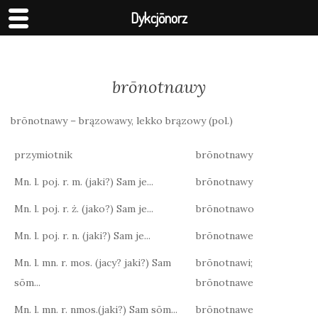
Dykcjōnorz
brōnotnawy
brōnotnawy – brązowawy, lekko brązowy (pol.)
przymiotnik
brōnotnawy
Mn. l. poj. r. m. (jaki?) Sam je...
brōnotnawy
Mn. l. poj. r. ż. (jako?) Sam je...
brōnotnawo
Mn. l. poj. r. n. (jaki?) Sam je...
brōnotnawe
Mn. l. mn. r. mos. (jacy? jaki?) Sam
brōnotnawi;
sōm...
brōnotnawe
Mn. l. mn. r. nmos.(jaki?) Sam sōm...
brōnotnawe