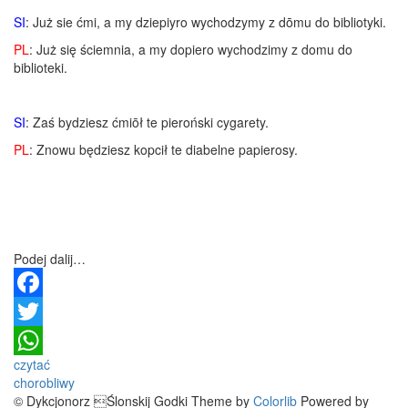
SI
: Już sie ćmi, a my dziepiyro wychodzymy z dōmu do bibliotyki.
PL
: Już się ściemnia, a my dopiero wychodzimy z domu do
biblioteki.
SI
: Zaś bydziesz ćmiōł te pieroński cygarety.
PL
: Znowu będziesz kopcił te diabelne papierosy.
Podej dalij…
Facebook
Twitter
Post
czytać
WhatsApp
chorobliwy
navigation
© Dykcjonorz Ślonskij Godki Theme by
Colorlib
Powered by