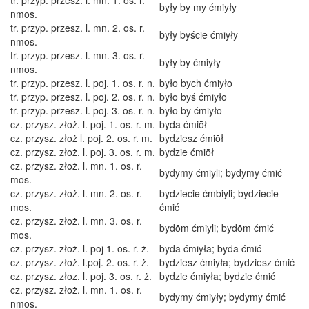
tr. przyp. przesz. l. mn. 1. os. r.
były by my ćmiyły
nmos.
tr. przyp. przesz. l. mn. 2. os. r.
były byście ćmiyły
nmos.
tr. przyp. przesz. l. mn. 3. os. r.
były by ćmiyły
nmos.
tr. przyp. przesz. l. poj. 1. os. r. n.
było bych ćmiyło
tr. przyp. przesz. l. poj. 2. os. r. n.
było byś ćmiyło
tr. przyp. przesz. l. poj. 3. os. r. n.
było by ćmiyło
cz. przysz. złoż. l. poj. 1. os. r. m.
byda ćmiōł
cz. przysz. złoż l. poj. 2. os. r. m.
bydziesz ćmiōł
cz. przysz. złoż. l. poj. 3. os. r. m.
bydzie ćmiōł
cz. przysz. złoż. l. mn. 1. os. r.
bydymy ćmiyli; bydymy ćmić
mos.
cz. przysz. złoż. l. mn. 2. os. r.
bydziecie ćmbiyli; bydziecie
mos.
ćmić
cz. przysz. złoż. l. mn. 3. os. r.
bydōm ćmiyli; bydōm ćmić
mos.
cz. przysz. złoż. l. poj 1. os. r. ż.
byda ćmiyła; byda ćmić
cz. przysz. złoż. l.poj. 2. os. r. ż.
bydziesz ćmiyła; bydziesz ćmić
cz. przysz. złoz. l. poj. 3. os. r. ż.
bydzie ćmiyła; bydzie ćmić
cz. przysz. złoż. l. mn. 1. os. r.
bydymy ćmiyły; bydymy ćmić
nmos.