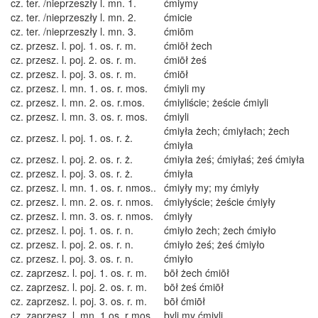
cz. ter. /nieprzeszły l. mn. 1.
ćmiymy
cz. ter. /nieprzeszły l. mn. 2.
ćmicie
cz. ter. /nieprzeszły l. mn. 3.
ćmiōm
cz. przesz. l. poj. 1. os. r. m.
ćmiōł żech
cz. przesz. l. poj. 2. os. r. m.
ćmiōł żeś
cz. przesz. l. poj. 3. os. r. m.
ćmiōł
cz. przesz. l. mn. 1. os. r. mos.
ćmiyli my
cz. przesz. l. mn. 2. os. r.mos.
ćmiyliście; żeście ćmiyli
cz. przesz. l. mn. 3. os. r. mos.
ćmiyli
ćmiyła żech; ćmiyłach; żech
cz. przesz. l. poj. 1. os. r. ż.
ćmiyła
cz. przesz. l. poj. 2. os. r. ż.
ćmiyła żeś; ćmiyłaś; żeś ćmiyła
cz. przesz. l. poj. 3. os. r. ż.
ćmiyła
cz. przesz. l. mn. 1. os. r. nmos..
ćmiyły my; my ćmiyły
cz. przesz. l. mn. 2. os. r. nmos.
ćmiyłyście; żeście ćmiyły
cz. przesz. l. mn. 3. os. r. nmos.
ćmiyły
cz. przesz. l. poj. 1. os. r. n.
ćmiyło żech; żech ćmiyło
cz. przesz. l. poj. 2. os. r. n.
ćmiyło żeś; żeś ćmiyło
cz. przesz. l. poj. 3. os. r. n.
ćmiyło
cz. zaprzesz. l. poj. 1. os. r. m.
bōł żech ćmiōł
cz. zaprzesz. l. poj. 2. os. r. m.
bōł żeś ćmiōł
cz. zaprzesz. l. poj. 3. os. r. m.
bōł ćmiōł
cz. zaprzesz. l. mn. 1.os. r mos.
byli my ćmiyli