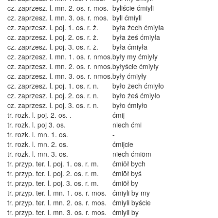
cz. zaprzesz. l. mn. 2. os. r. mos.
byliście ćmiyli
cz. zaprzesz. l. mn. 3. os. r. mos.
byli ćmiyli
cz. zaprzesz. l. poj. 1. os. r. ż.
była żech ćmiyła
cz. zaprzesz. l. poj. 2. os. r. ż.
była żeś ćmiyła
cz. zaprzesz. l. poj. 3. os. r. ż.
była ćmiyła
cz. zaprzesz. l. mn. 1. os. r. nmos.
były my ćmiyły
cz. zaprzesz. l. mn. 2. os. r. nmos.
byłyście ćmiyły
cz. zaprzesz. l. mn. 3. os. r. nmos.
były ćmiyły
cz. zaprzesz. l. poj. 1. os. r. n.
było żech ćmiyło
cz. zaprzesz. l. poj. 2. os. r. n.
było żeś ćmiyło
cz. zaprzesz. l. poj. 3. os. r. n.
było ćmiyło
tr. rozk. l. poj. 2. os. .
ćmij
tr. rozk. l. poj 3. os.
niech ćmi
tr. rozk. l. mn. 1. os.
-
tr. rozk. l. mn. 2. os.
ćmijcie
tr. rozk. l. mn. 3. os.
niech ćmiōm
tr. przyp. ter. l. poj. 1. os. r. m.
ćmiōł bych
tr. przyp. ter. l. poj. 2. os. r. m.
ćmiōł byś
tr. przyp. ter. l. poj. 3. os. r. m.
ćmiōł by
tr. przyp. ter. l. mn. 1. os. r. mos.
ćmiyli by my
tr. przyp. ter. l. mn. 2. os. r. mos.
ćmiyli byście
tr. przyp. ter. l. mn. 3. os. r. mos.
ćmiyli by