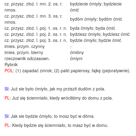
cz. przysz. złoż. l. mn. 2. os. r.
bydziecie ćmiyły; bydziecie
nmos.
ćmić
cz. przysz. złoż. l. mn. 3. os. r.
bydōm ćmiyły; bydōm ćmić
nmos.
cz. przysz. złoż. l. poj. 1. os. r. n.
byda ćmiyło; byda ćmić
cz. przysz. złoż. l. poj. 2. os. r. n.
bydziesz ćmiyło; bydziesz ćmić
cz. przysz. złoż. l. poj. 3. os. r. n.
bydzie ćmiyło; bydzie ćmić
imies. przym. czynny
-
imies. przym. bierny
ćmiōny
rzeczownik odczasown.
ćmiyni
Rybnik
POL
: (1) zapadać zmrok; (2) palić papierosy, fajkę (pejoratywnie).
SI
: Już sie było ćmiyło, jak my prziszłi dudōm z pola.
PL
: Już się ściemniało, kiedy wróciliśmy do domu z pola.
SI
: Jak sie bydzie ćmiyło, to mosz być w dōma.
PL
: Kiedy będzie się ściemniało, to masz być w domu.