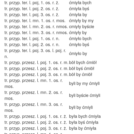
tr. przyp. ter. l. poj, 1. os. r. ż.
ćmiyła bych
tr. przyp. ter. l. poj. 2. os. r. ż.
ćmiyła byś
tr. przyp. ter. l. poj. 3. os. r. ż.
ćmiyła by
tr. przyp. ter. l. mn. 1. os. r. mos.
ćmiyły by my
tr. przyp. ter. l. mn. 2. os. r. nmos.
cmiyły byście
tr. przyp. ter. l. mn. 3. os. r. nmos.
ćmiyły by
tr. przyp. ter. l. poj. 1. os. r. n.
ćmiyło bych
tr. przyp. ter. l. poj. 2. os. r. n.
ćmiyło byś
tr. przyp. ter. l. poj. 3. os. l. poj. r.
ćmiyło by
n.
tr. przyp. przesz. l. poj. 1. os. r. m.
bōł bych ćmiōł
tr. przyp. przesz. l. poj. 2. os. r. m.
bōł byś ćmiōł
tr. przyp. przesz. l. poj. 3. os. r. m.
bōł by ćmiōł
tr. przyp. przesz. l. mn. 1. os. r.
byli by my ćmiyli
mos.
tr. przyp. przesz. l. mn. 2. os. r.
byli byście ćmiyli
mos.
tr. przyp. przesz. l. mn. 3. os. r.
byli by ćmiyli
mos.
tr. przyp. przesz. l. poj. 1. os. r. ż.
była bych ćmiyła
tr. przyp. przesz. l. poj. 2. os. r. ż.
była byś ćmiyła
tr. przyp. przesz. l. poj. 3. os. r. ż.
była by ćmiyła