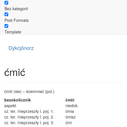
Bez kategorii
Post Formats
Template
Dykcjōnorz
ćmić
ćmić (sie) – ściemniać (pol.)
bezokolicznik
ćmić
aspekt
niedok.
cz. ter. /nieprzeszły l. poj. 1.
ćmia
cz. ter. /nieprzeszły l. poj. 2.
ćmisz
cz. ter. /nieprzeszły l. poj. 3.
ćmi