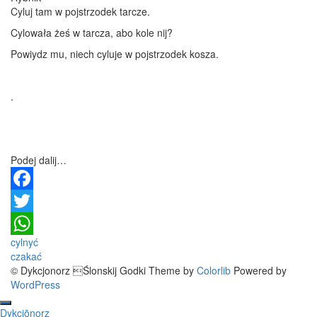
Cyluj tam w pojstrzodek tarcze.
Cylowała żeś w tarcza, abo kole nij?
Powiydz mu, niech cyluje w pojstrzodek kosza.
.
Podej dalij…
Facebook
Twitter
Post
cylnyć
WhatsApp
czakać
navigation
© Dykcjonorz Ślonskij Godki Theme by
Colorlib
Powered by
WordPress
Dykcjōnorz