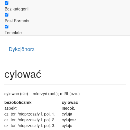
Bez kategorii
Post Formats
Template
Dykcjōnorz
cylować
cylować (sie) – mierzyć (pol.); mířit (cze.)
bezokolicznik
cylować
aspekt
niedok.
cz. ter. /nieprzeszły l. poj. 1.
cyluja
cz. ter. /nieprzeszły l. poj. 2.
cylujesz
cz. ter. /nieprzeszły l. poj. 3.
cyluje