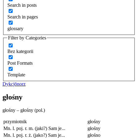
Search in posts
Search in pages
glossary
Filter by Categories
Bez kategorii
Post Formats
Template
Dykcjōnorz
głośny
głośny – głośny (pol.)
przymiotnik
głośny
Mn. l. poj. r. m. (jaki?) Sam je...
głośny
Mn. l. poj. r. ż. (jako?) Sam je...
głośno