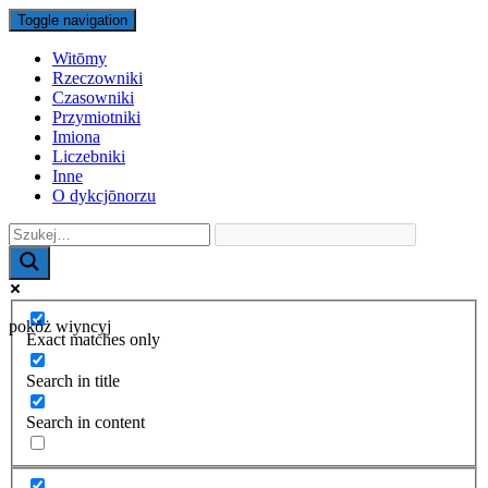
Toggle navigation
Witōmy
Rzeczowniki
Czasowniki
Przymiotniki
Imiona
Liczebniki
Inne
O dykcjōnorzu
pokŏż wiyncyj
Exact matches only
Search in title
Search in content