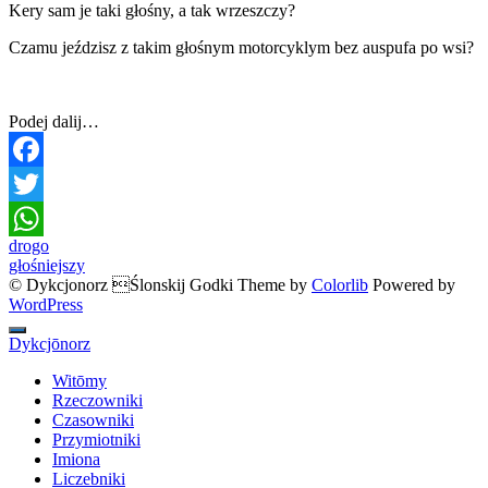
Kery sam je taki głośny, a tak wrzeszczy?
Czamu jeździsz z takim głośnym motorcyklym bez auspufa po wsi?
Podej dalij…
Facebook
Twitter
Post
drogo
WhatsApp
głośniejszy
navigation
© Dykcjonorz Ślonskij Godki Theme by
Colorlib
Powered by
WordPress
Dykcjōnorz
Witōmy
Rzeczowniki
Czasowniki
Przymiotniki
Imiona
Liczebniki