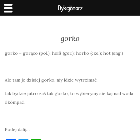
Dykcjōnorz
gorko
gorko – gorąco (pol.); heiß (ger.); horko (cze.); hot (eng.)
Ale tam je dzisiej gorko, niy idzie wytrzimać.
Jak bydzie jutro zaś tak gorko, to wybierymy sie kaj nad woda
ôkōmpać.
Podej dalij…