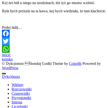
Kej żes bōł u niego na urodzinach, tōż tyż go musisz wziōnś.
Była bych prziszla na ta kawa, kej bych wiedziała, że tam klachocie.
Podej dalij…
Facebook
Twitter
Post
juścić
WhatsApp
kepsko
navigation
© Dykcjonorz Ślonskij Godki Theme by
Colorlib
Powered by
WordPress
Dykcjōnorz
Witōmy
Rzeczowniki
Czasowniki
Przymiotniki
Imiona
Liczebniki