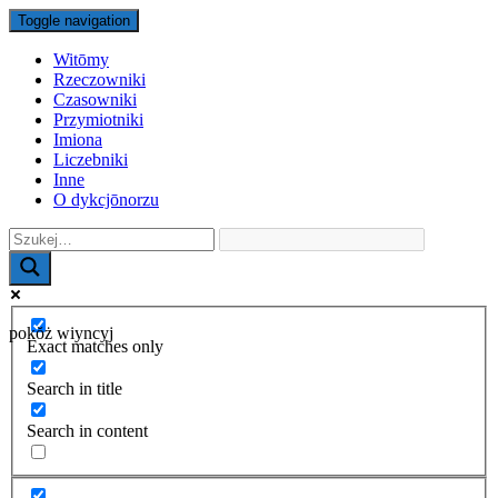
Toggle navigation
Witōmy
Rzeczowniki
Czasowniki
Przymiotniki
Imiona
Liczebniki
Inne
O dykcjōnorzu
pokŏż wiyncyj
Exact matches only
Search in title
Search in content