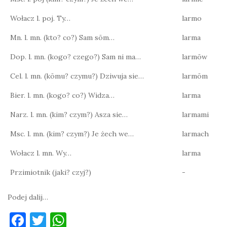
Wołacz l. poj. Ty…
larmo
Mn. l. mn. (kto? co?) Sam sōm…
larma
Dop. l. mn. (kogo? czego?) Sam ni ma…
larmōw
Cel. l. mn. (kōmu? czymu?) Dziwuja sie…
larmōm
Bier. l. mn. (kogo? co?) Widza…
larma
Narz. l. mn. (kim? czym?) Asza sie…
larmami
Msc. l. mn. (kim? czym?) Je żech we…
larmach
Wołacz l. mn. Wy…
larma
Przimiotnik (jaki? czyj?)
-
Podej dalij…
F
T
W