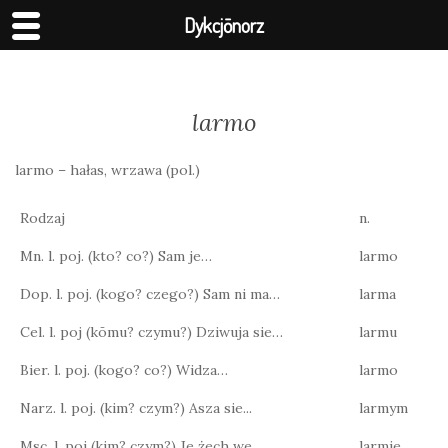
Dykcjōnorz
larmo
larmo – hałas, wrzawa (pol.)
Rodzaj
n.
Mn. l. poj. (kto? co?) Sam je…
larmo
Dop. l. poj. (kogo? czego?) Sam ni ma…
larma
Cel. l. poj (kōmu? czymu?) Dziwuja sie…
larmu
Bier. l. poj. (kogo? co?) Widza…
larmo
Narz. l. poj. (kim? czym?) Asza sie...
larmym
Msc. l. poj (kim? czym?) Je żech we…
larmie