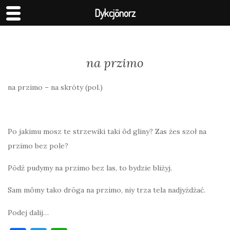
Dykcjōnorz
na przimo
na przimo – na skróty (pol.)
Po jakimu mosz te strzewiki taki ôd gliny? Zas żes szoł na
przimo bez pole?
Pōdź pudymy na przimo bez las, to bydzie bliżyj.
Sam mômy tako drōga na przimo, niy trza tela nadjyżdżać.
Podej dalij…