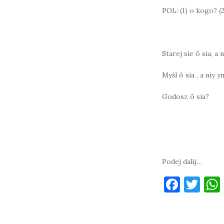
POL: (1) o kogo? (2
Starej sie ô sia, a
Myśl ô sia , a niy 
Godosz ô sia?
Podej dalij…
F
T
a
w
c
it