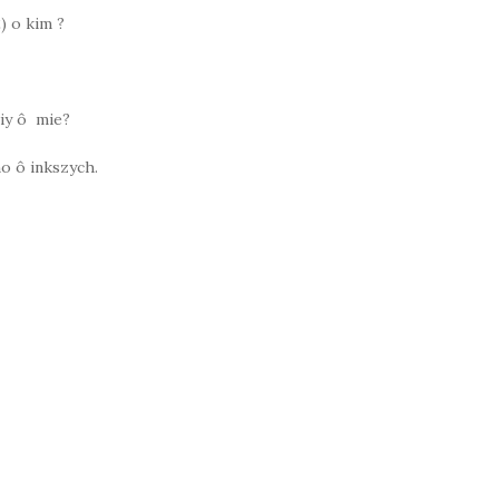
) o kim ?
 niy ô mie?
yno ô inkszych.
W
h
at