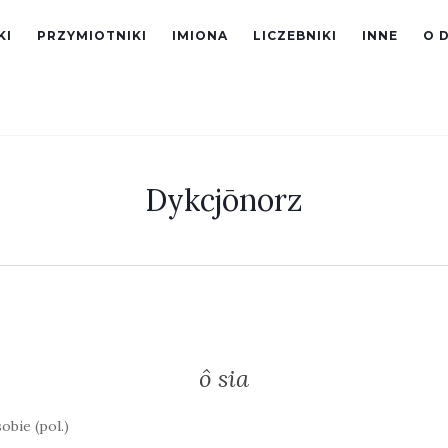
KI
PRZYMIOTNIKI
IMIONA
LICZEBNIKI
INNE
O 
Dykcjōnorz
ô sia
sobie (pol.)