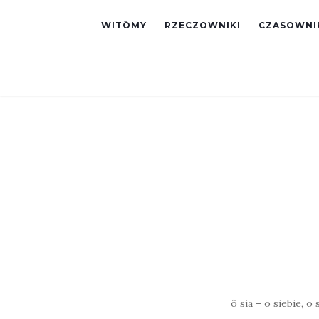
WITŌMY
RZECZOWNIKI
CZASOWNI
ô sia – o siebie, o 