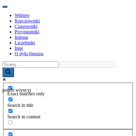
Toggle
navigation
Witōmy
Rzeczowniki
Czasowniki
Przymiotniki
Imiona
Liczebniki
Inne
O dykcjōnorzu
pokŏż wiyncyj
Exact matches only
Search in title
Search in content