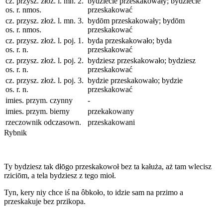
cz. przysz. złoż. l. mn. 2.
bydziecie przeskakowały; bydziecie
os. r. nmos.
przeskakować
cz. przysz. złoż. l. mn. 3.
bydōm przeskakowały; bydōm
os. r. nmos.
przeskakować
cz. przysz. złoż. l. poj. 1.
byda przeskakowało; byda
os. r. n.
przeskakować
cz. przysz. złoż. l. poj. 2.
bydziesz przeskakowało; bydziesz
os. r. n.
przeskakować
cz. przysz. złoż. l. poj. 3.
bydzie przeskakowało; bydzie
os. r. n.
przeskakować
imies. przym. czynny
-
imies. przym. bierny
przekakowany
rzeczownik odczasown.
przeskakowani
Rybnik
Ty bydziesz tak dłōgo przeskakowoł bez ta kałuża, aż tam wlecisz
rziciōm, a tela bydziesz z tego mioł.
Tyn, kery niy chce iś na ôbkoło, to idzie sam na przimo a
przeskakuje bez przikopa.