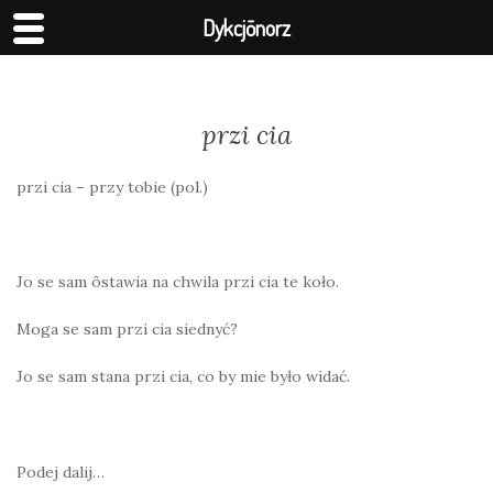
Dykcjōnorz
przi cia
przi cia – przy tobie (pol.)
Jo se sam ôstawia na chwila przi cia te koło.
Moga se sam przi cia siednyć?
Jo se sam stana przi cia, co by mie było widać.
Podej dalij…