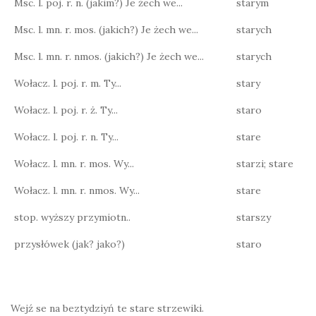
Msc. l. poj. r. n. (jakim?) Je żech we...
starym
Msc. l. mn. r. mos. (jakich?) Je żech we...
starych
Msc. l. mn. r. nmos. (jakich?) Je żech we...
starych
Wołacz. l. poj. r. m. Ty...
stary
Wołacz. l. poj. r. ż. Ty...
staro
Wołacz. l. poj. r. n. Ty...
stare
Wołacz. l. mn. r. mos. Wy...
starzi; stare
Wołacz. l. mn. r. nmos. Wy...
stare
stop. wyższy przymiotn..
starszy
przysłówek (jak? jako?)
staro
Wejź se na beztydziyń te stare strzewiki.