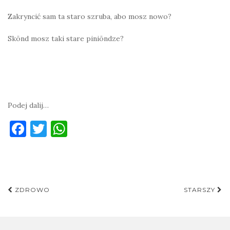
Zakryncić sam ta staro szruba, abo mosz nowo?
Skōnd mosz taki stare piniōndze?
Podej dalij…
F
T
W
a
w
h
c
it
at
e
te
s
Post
b
r
A
ZDROWO
STARSZY
navigation
o
p
o
p