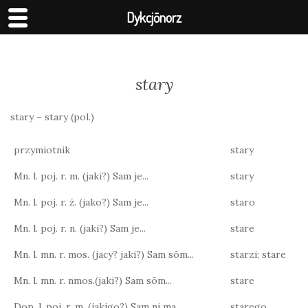
Dykcjōnorz
stary
stary – stary (pol.)
przymiotnik
stary
Mn. l. poj. r. m. (jaki?) Sam je...
stary
Mn. l. poj. r. ż. (jako?) Sam je...
staro
Mn. l. poj. r. n. (jaki?) Sam je...
stare
Mn. l. mn. r. mos. (jacy? jaki?) Sam sōm...
starzi; stare
Mn. l. mn. r. nmos.(jaki?) Sam sōm...
stare
Dop. l. poj. r. m. (jakigo?) Sam ni ma...
starego