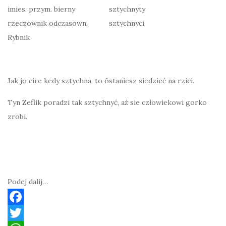
imies. przym. bierny
sztychnyty
rzeczownik odczasown.
sztychnyci
Rybnik
Jak jo cire kedy sztychna, to ôstaniesz siedzieć na rzici.
Tyn Zeflik poradzi tak sztychnyć, aż sie człowiekowi gorko
zrobi.
Podej dalij…
F