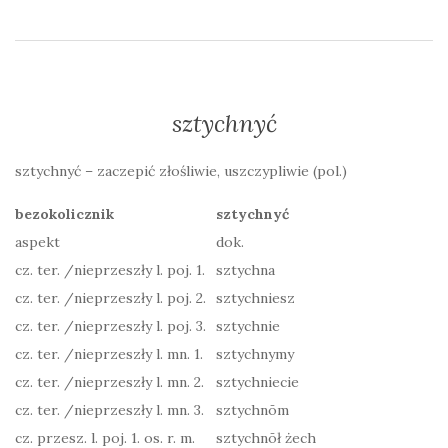
sztychnyć
sztychnyć – zaczepić złośliwie, uszczypliwie (pol.)
bezokolicznik
sztychnyć
aspekt
dok.
cz. ter. /nieprzeszły l. poj. 1.
sztychna
cz. ter. /nieprzeszły l. poj. 2.
sztychniesz
cz. ter. /nieprzeszły l. poj. 3.
sztychnie
cz. ter. /nieprzeszły l. mn. 1.
sztychnymy
cz. ter. /nieprzeszły l. mn. 2.
sztychniecie
cz. ter. /nieprzeszły l. mn. 3.
sztychnōm
cz. przesz. l. poj. 1. os. r. m.
sztychnōł żech