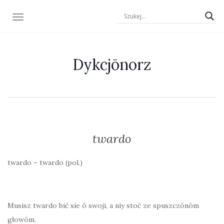
TOGGLE NAVIGATION
Dykcjōnorz
twardo
twardo – twardo (pol.)
Musisz twardo bić sie ô swoji, a niy stoć ze spuszczōnōm
głowōm.