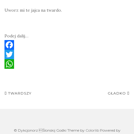
Uworz mi te jajca na twardo.
Podej dalij…
F
a
T
c
w
W
e
i
h
Post
b
t
a
TWARDSZY
GŁADKO
navigation
o
t
t
o
e
s
k
r
A
© Dykcjonorz Ślonskij Godki Theme by
Colorlib
Powered by
p