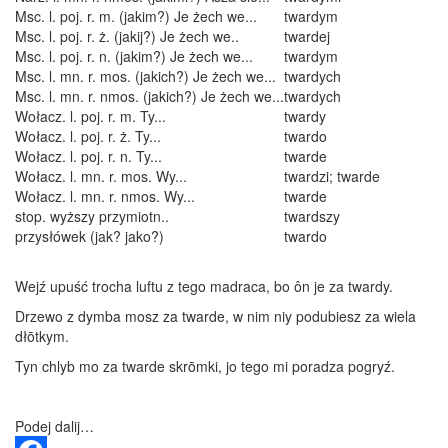
Msc. l. poj. r. m. (jakim?) Je żech we...
twardym
Msc. l. poj. r. ż. (jakij?) Je żech we..
twardej
Msc. l. poj. r. n. (jakim?) Je żech we...
twardym
Msc. l. mn. r. mos. (jakich?) Je żech we...
twardych
Msc. l. mn. r. nmos. (jakich?) Je żech we...
twardych
Wołacz. l. poj. r. m. Ty...
twardy
Wołacz. l. poj. r. ż. Ty...
twardo
Wołacz. l. poj. r. n. Ty...
twarde
Wołacz. l. mn. r. mos. Wy...
twardzi; twarde
Wołacz. l. mn. r. nmos. Wy...
twarde
stop. wyższy przymiotn..
twardszy
przysłówek (jak? jako?)
twardo
Wejź upuść trocha luftu z tego madraca, bo ôn je za twardy.
Drzewo z dymba mosz za twarde, w nim niy podubiesz za wiela
dłōtkym.
Tyn chlyb mo za twarde skrōmki, jo tego mi poradza pogryź.
Podej dalij…