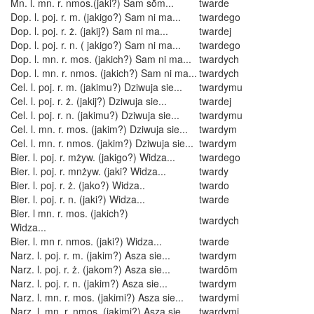
Mn. l. mn. r. nmos.(jaki?) Sam sōm...
twarde
Dop. l. poj. r. m. (jakigo?) Sam ni ma...
twardego
Dop. l. poj. r. ż. (jakij?) Sam ni ma...
twardej
Dop. l. poj. r. n. ( jakigo?) Sam ni ma...
twardego
Dop. l. mn. r. mos. (jakich?) Sam ni ma...
twardych
Dop. l. mn. r. nmos. (jakich?) Sam ni ma...
twardych
Cel. l. poj. r. m. (jakimu?) Dziwuja sie...
twardymu
Cel. l. poj. r. ż. (jakij?) Dziwuja sie...
twardej
Cel. l. poj. r. n. (jakimu?) Dziwuja sie...
twardymu
Cel. l. mn. r. mos. (jakim?) Dziwuja sie...
twardym
Cel. l. mn. r. nmos. (jakim?) Dziwuja sie...
twardym
Bier. l. poj. r. mżyw. (jakigo?) Widza...
twardego
Bier. l. poj. r. mnżyw. (jaki? Widza...
twardy
Bier. l. poj. r. ż. (jako?) Widza..
twardo
Bier. l. poj. r. n. (jaki?) Widza...
twarde
Bier. l mn. r. mos. (jakich?)
twardych
Widza...
Bier. l. mn r. nmos. (jaki?) Widza...
twarde
Narz. l. poj. r. m. (jakim?) Asza sie...
twardym
Narz. l. poj. r. ż. (jakom?) Asza sie...
twardōm
Narz. l. poj. r. n. (jakim?) Asza sie...
twardym
Narz. l. mn. r. mos. (jakimi?) Asza sie...
twardymi
Narz. l. mn. r. nmos. (jakimi?) Asza sie...
twardymi