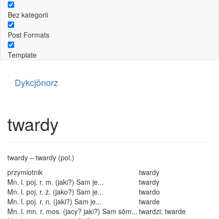
Bez kategorii
Post Formats
Template
Dykcjōnorz
twardy
twardy – twardy (pol.)
przymiotnik
twardy
Mn. l. poj. r. m. (jaki?) Sam je...
twardy
Mn. l. poj. r. ż. (jako?) Sam je...
twardo
Mn. l. poj. r. n. (jaki?) Sam je...
twarde
Mn. l. mn. r. mos. (jacy? jaki?) Sam sōm...
twardzi; twarde