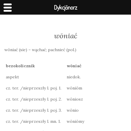
Dykcjōnorz
wōniać
wōniać (sie) – wąchać; pachnieć (pol.)
bezokolicznik
wōniać
aspekt
niedok.
cz. ter. /nieprzeszły l. poj. 1.
wōniōm
cz. ter. /nieprzeszły l. poj. 2.
wōniosz
cz. ter. /nieprzeszły l. poj. 3.
wōnio
cz. ter. /nieprzeszły l. mn. 1.
wōniōmy