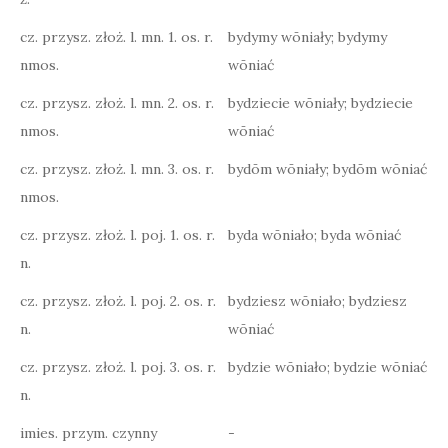
cz. przysz. złoż. l. mn. 1. os. r.
bydymy wōniały; bydymy
nmos.
wōniać
cz. przysz. złoż. l. mn. 2. os. r.
bydziecie wōniały; bydziecie
nmos.
wōniać
cz. przysz. złoż. l. mn. 3. os. r.
bydōm wōniały; bydōm wōniać
nmos.
cz. przysz. złoż. l. poj. 1. os. r.
byda wōniało; byda wōniać
n.
cz. przysz. złoż. l. poj. 2. os. r.
bydziesz wōniało; bydziesz
n.
wōniać
cz. przysz. złoż. l. poj. 3. os. r.
bydzie wōniało; bydzie wōniać
n.
imies. przym. czynny
-