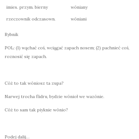
imies. przym. bierny
wōniany
rzeczownik odczasown.
wōniani
Rybnik
POL: (1) wąchać coś, wciągać zapach nosem; (2) pachnieć coś,
roznosić się zapach.
Cōż to tak wōniosz ta zupa?
Narwej trocha flidru, bydzie wōnioł we wazōnie.
Cōż to sam tak piyknie wōnio?
Podej dalij…