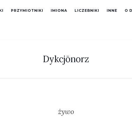
KI
PRZYMIOTNIKI
IMIONA
LICZEBNIKI
INNE
O 
Dykcjōnorz
żywo