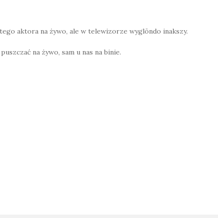
tego aktora na żywo, ale w telewizorze wyglōndo inakszy.
puszczać na żywo, sam u nas na binie.
W
h
at
s
A
p
on
p