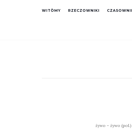
WITŌMY
RZECZOWNIKI
CZASOWNI
żywo – żywo (pol.)