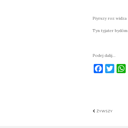
Piyrszy roz widza 
Tyn tyjater bydōm 
Podej dalij…
F
T
a
w
c
it
e
te
b
r
Post
o
ŻYWSZY
navigati
o