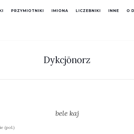
KI
PRZYMIOTNIKI
IMIONA
LICZEBNIKI
INNE
O 
Dykcjōnorz
bele kaj
e (pol.)