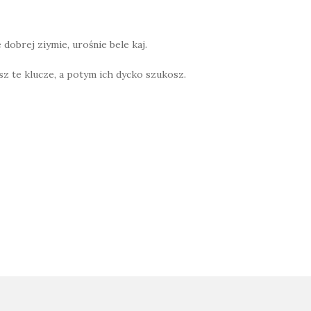
 dobrej ziymie, urośnie bele kaj.
sz te klucze, a potym ich dycko szukosz.
W
h
at
s
A
p
on
p