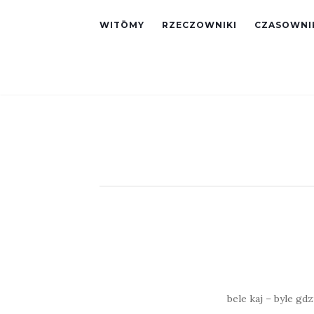
WITŌMY
RZECZOWNIKI
CZASOWNI
bele kaj – byle gdzi