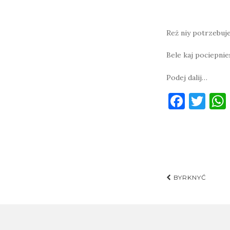
Reż niy potrzebuje
Bele kaj pociepnie
Podej dalij…
F
T
a
w
c
it
e
te
b
r
Post
o
BYRKNYĆ
navigati
o
k