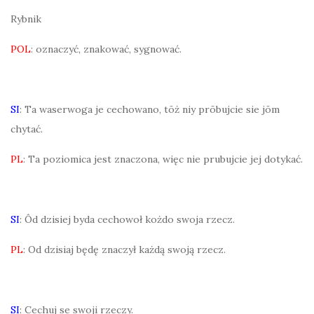
Rybnik
POL
: oznaczyć, znakować, sygnować.
SI
: Ta waserwoga je cechowano, tōż niy prōbujcie sie jōm
chytać.
PL
: Ta poziomica jest znaczona, więc nie prubujcie jej dotykać.
SI
: Ôd dzisiej byda cechowoł kożdo swoja rzecz.
PL
: Od dzisiaj będę znaczył każdą swoją rzecz.
SI
: Cechuj se swoji rzeczy.