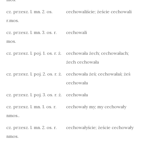
cz. przesz. l. mn. 2. os.
cechowaliście; żeście cechowali
r.mos.
cz. przesz. l. mn. 3. os. r.
cechowali
mos.
cz. przesz. l. poj. 1. os. r. ż.
cechowała żech; cechowałach;
żech cechowała
cz. przesz. l. poj. 2. os. r. ż.
cechowała żeś; cechowałaś; żeś
cechowała
cz. przesz. l. poj. 3. os. r. ż.
cechowała
cz. przesz. l. mn. 1. os. r.
cechowały my; my cechowały
nmos..
cz. przesz. l. mn. 2. os. r.
cechowałyście; żeście cechowały
nmos.