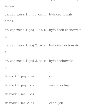
nmos.
cz. zaprzesz. l. mn. 3. os. r.
były cechowały
nmos.
cz. zaprzesz. l. poj. 1. os. r.
było żech cechowało
n.
cz. zaprzesz. l. poj. 2. os. r.
było żeś cechowało
n.
cz. zaprzesz. l. poj. 3. os. r.
było cechowało
n.
tr. rozk. l. poj. 2. os. .
cechuj
tr. rozk. l. poj 3. os.
niech cechuje
tr. rozk. l. mn. 1. os.
-
tr. rozk. l. mn. 2. os.
cechujcie