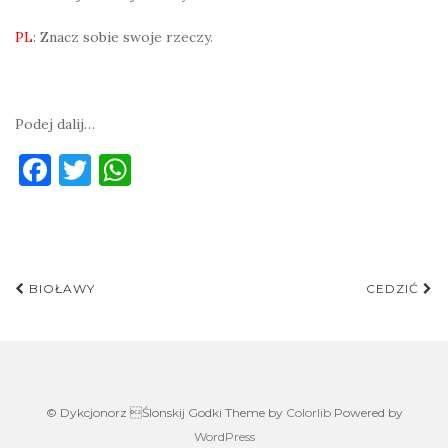
PL
: Znacz sobie swoje rzeczy.
Podej dalij…
F
T
W
a
w
h
c
it
at
e
te
s
Post
b
r
A
BIOŁAWY
CEDZIĆ
navigation
o
p
o
p
k
© Dykcjonorz Ślonskij Godki Theme by
Colorlib
Powered by
WordPress