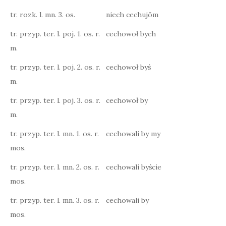
tr. rozk. l. mn. 3. os.
niech cechujōm
tr. przyp. ter. l. poj. 1. os. r.
cechowoł bych
m.
tr. przyp. ter. l. poj. 2. os. r.
cechowoł byś
m.
tr. przyp. ter. l. poj. 3. os. r.
cechowoł by
m.
tr. przyp. ter. l. mn. 1. os. r.
cechowali by my
mos.
tr. przyp. ter. l. mn. 2. os. r.
cechowali byście
mos.
tr. przyp. ter. l. mn. 3. os. r.
cechowali by
mos.