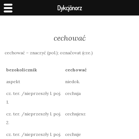
Dykcjōnorz
cechować
cechować – znaczyć (pol.); označovat (cze.)
bezokolicznik
cechować
aspekt
niedok.
cz. ter. /nieprzeszły l. poj.
cechuja
1.
cz. ter. /nieprzeszły l. poj.
cechujesz
2.
cz. ter. /nieprzeszły l. poj.
cechuje