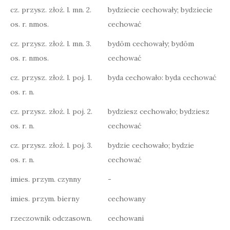
cz. przysz. złoż. l. mn. 2.
bydziecie cechowały; bydziecie
os. r. nmos.
cechować
cz. przysz. złoż. l. mn. 3.
bydōm cechowały; bydōm
os. r. nmos.
cechować
cz. przysz. złoż. l. poj. 1.
byda cechowało: byda cechować
os. r. n.
cz. przysz. złoż. l. poj. 2.
bydziesz cechowało; bydziesz
os. r. n.
cechować
cz. przysz. złoż. l. poj. 3.
bydzie cechowało; bydzie
os. r. n.
cechować
imies. przym. czynny
-
imies. przym. bierny
cechowany
rzeczownik odczasown.
cechowani