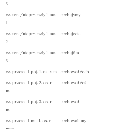
3.
cz. ter. /nieprzeszły l. mn.
cechujymy
1.
cz. ter. /nieprzeszły l. mn.
cechujecie
2.
cz. ter. /nieprzeszły l. mn.
cechujōm
3.
cz. przesz. l. poj. 1. os. r. m.
cechowoł żech
cz. przesz. l. poj. 2. os. r.
cechowoł żeś
m.
cz. przesz. l. poj. 3. os. r.
cechowoł
m.
cz. przesz. l. mn. 1. os. r.
cechowali my
mos.