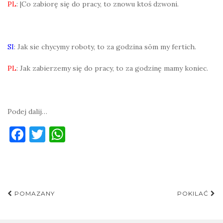
PL
: |Co zabiorę się do pracy, to znowu ktoś dzwoni.
SI
: Jak sie chycymy roboty, to za godzina sōm my fertich.
PL
: Jak zabierzemy się do pracy, to za godzinę mamy koniec.
Podej dalij…
F
T
W
a
w
h
c
it
at
e
te
s
Post
b
r
A
POMAZANY
POKILAĆ
navigation
o
p