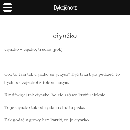
Dykcjōnorz
ciynżko
ciynżko – ciężko, trudno (pol.)
Coż to tam tak ciynżko smyczysz? Dyć trza było pedzieć, to
bych bōł zajechoł z tobōm autym.
Niy dźwigej tak ciynżko, bo cie zaś we krziżu sieknie.
To je ciynżko tak ôd rynki zrobić ta piska.
Tak godać z głowy, bez kartki, to je ciynżko