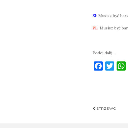
SI
: Musisz być bar
PL
: Musisz być ba
Podej dalij…
F
T
a
w
c
it
e
te
b
r
Post
o
STRZEWO
navigati
o