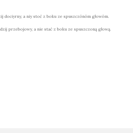
zij dociyrny, a niy stoć z boku ze spuszczōnōm głowōm.
rdzij przebojowy, a nie stać z boku ze spuszczoną głową.
W
h
at
s
A
p
on
p