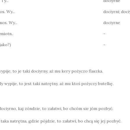
 Ty...
dociyrne
os. Wy...
dociyrni; doc
mos. Wy...
dociyrne
miotn..
-
jako?)
-
wypije, to je taki dociyrny, aż mu kery pożyczo flaszka.
dy wypije, to jest taki natrętny, aż mu ktoś pożyczy butelkę.
 dociyrno, kaj zōndzie, to załatwi, bo chcōm sie jōm pozbyć.
t taka natrętna, gdzie pójdzie, to załatwi, bo chcą się jej pozbyć.