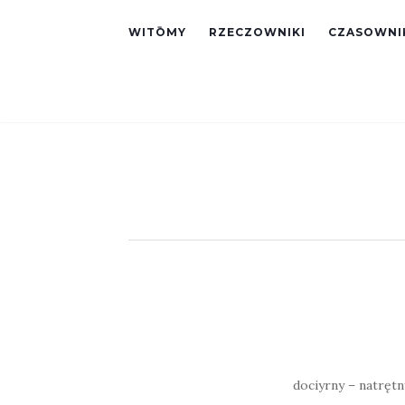
WITŌMY
RZECZOWNIKI
CZASOWNI
dociyrny – natrętny