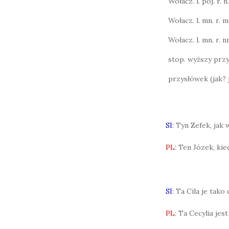
Wołacz. l. poj. r. n.
Wołacz. l. mn. r. m
Wołacz. l. mn. r. n
stop. wyższy przy
przysłówek (jak? 
SI
: Tyn Zefek, jak 
PL
: Ten Józek, kie
SI
: Ta Cila je tako
PL
: Ta Cecylia jes