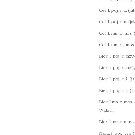
Cel. l. poj. r. ż. (j
Cel. l. poj. r. n. (
Cel. l. mn. r. mos.
Cel. l. mn. r. nmos
Bier. l. poj. r. mży
Bier. l. poj. r. mnż
Bier. l. poj. r. ż. (
Bier. l. poj. r. n. (
Bier. l mn. r. mos.
Widza...
Bier. l. mn r. nmos.
Narz. l. poj. r. m. 