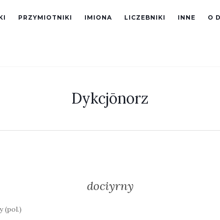
KI
PRZYMIOTNIKI
IMIONA
LICZEBNIKI
INNE
O 
Dykcjōnorz
dociyrny
 (pol.)