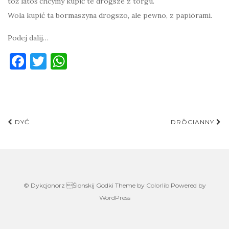
tōż latoś chcymy kupić te drogsze z torgu.
Wola kupić ta bormaszyna drogszo, ale pewno, z papiōrami.
Podej dalij…
F
T
W
a
w
h
c
it
at
e
te
s
Post
b
r
A
DYĆ
DRŌCIANNY
navigation
o
p
o
p
k
© Dykcjonorz Ślonskij Godki Theme by
Colorlib
Powered by
WordPress