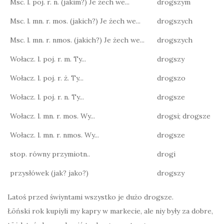
Msc. l. poj. r. n. (jakim?) Je żech we...
drogszym
Msc. l. mn. r. mos. (jakich?) Je żech we...
drogszych
Msc. l. mn. r. nmos. (jakich?) Je żech we...
drogszych
Wołacz. l. poj. r. m. Ty...
drogszy
Wołacz. l. poj. r. ż. Ty...
drogszo
Wołacz. l. poj. r. n. Ty...
drogsze
Wołacz. l. mn. r. mos. Wy...
drogsi; drogsze
Wołacz. l. mn. r. nmos. Wy...
drogsze
stop. równy przymiotn..
drogi
przysłówek (jak? jako?)
drogszy
Latoś przed świyntami wszystko je dużo drogsze.
Łōński rok kupiyli my kapry w markecie, ale niy były za dobre,