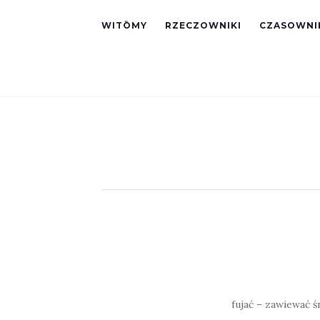
WITŌMY
RZECZOWNIKI
CZASOWNI
fujać – zawiewać ś