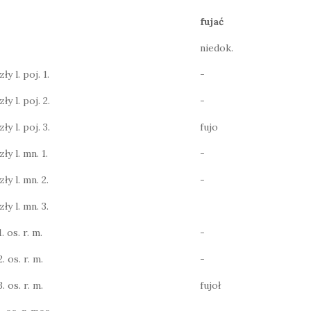
fujać
niedok.
y l. poj. 1.
-
ły l. poj. 2.
-
ły l. poj. 3.
fujo
ły l. mn. 1.
-
ły l. mn. 2.
-
ły l. mn. 3.
. os. r. m.
-
. os. r. m.
-
. os. r. m.
fujoł