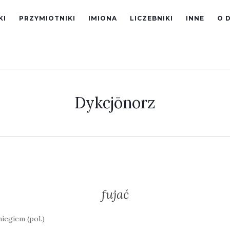
KI
PRZYMIOTNIKI
IMIONA
LICZEBNIKI
INNE
O 
Dykcjōnorz
fujać
niegiem (pol.)