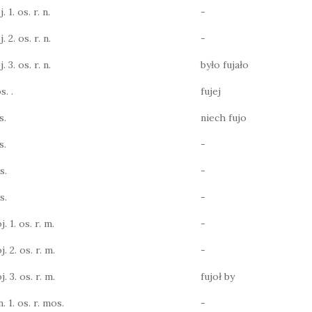
 1. os. r. n.
-
 2. os. r. n.
-
 3. os. r. n.
było fujało
s. .
fujej
s.
niech fujo
s.
-
s.
-
s.
-
j. 1. os. r. m.
-
j. 2. os. r. m.
-
j. 3. os. r. m.
fujoł by
n. 1. os. r. mos.
-