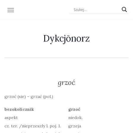
TOGGLE NAVIGATION
Dykcjōnorz
grzoć
grzoć (sie) – grzać (pol.)
bezokolicznik
grzoć
aspekt
niedok.
cz. ter. /nieprzeszły l. poj. 1.
grzeja