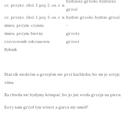
bydziesz grzoło; bydziesz
cz. przysz. złoż. l. poj. 2. os. r. n.
grzoć
cz. przysz. złoż. l. poj. 3. os. r. n.
bydzie grzoło; bydzie grzoć
imies. przym. czynny
-
imies. przym. bierny
grzoty
rzeczownik odczasown.
grzoci
Rybnik
Starzik siedzōm a grzejōm sie przi kachloku, bo im je sztyjc
zima.
Za chwila sie bydymy kōmpać, bo jo już woda grzeja na piecu.
Kery sam grzoł tyn wōszt a garca niy umōł?