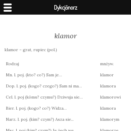
Dykcjōnorz
klamor
klamor – grat, rupiec (pol.)
Rodzaj
mnżyw.
Mn. l. poj. (kto? co?) Sam je…
klamor
Dop. l. poj. (kogo? czego?) Sam ni ma…
klamora
Cel. l. poj (kōmu? czymu?) Dziwuja sie…
klamorowi
Bier. l. poj. (kogo? co?) Widza…
klamora
Narz. l. poj. (kim? czym?) Asza sie...
klamorym
Msc. l. poj (kim? czym?) Je żech we…
klamorze