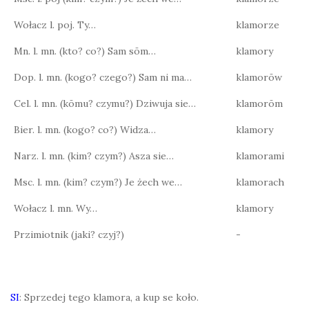
Wołacz l. poj. Ty…
klamorze
Mn. l. mn. (kto? co?) Sam sōm…
klamory
Dop. l. mn. (kogo? czego?) Sam ni ma…
klamorōw
Cel. l. mn. (kōmu? czymu?) Dziwuja sie…
klamorōm
Bier. l. mn. (kogo? co?) Widza…
klamory
Narz. l. mn. (kim? czym?) Asza sie…
klamorami
Msc. l. mn. (kim? czym?) Je żech we…
klamorach
Wołacz l. mn. Wy…
klamory
Przimiotnik (jaki? czyj?)
-
SI
: Sprzedej tego klamora, a kup se koło.