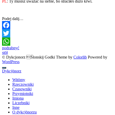
PL
: Ty musisz uważać na siebie, bo straciłeś dużo krwi.
Podej dalij…
Facebook
Twitter
Post
podrabnyć
WhatsApp
stōł
navigation
© Dykcjonorz Ślonskij Godki Theme by
Colorlib
Powered by
WordPress
Dykcjōnorz
Witōmy
Rzeczowniki
Czasowniki
Przymiotniki
Imiona
Liczebniki
Inne
O dykcjōnorzu