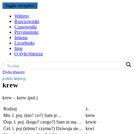
Toggle navigation
Witōmy
Rzeczowniki
Czasowniki
Przymiotniki
Imiona
Liczebniki
Inne
O dykcjōnorzu
Dykcjōnorz
pokŏż wiyncyj
krew
krew – krew (pol.)
Rodzaj
ż.
Mn. l. poj. (kto? co?) Sam je…
krew
Dop. l. poj. (kogo? czego?) Sam ni ma…
krwie
Cel. l. poj (kōmu? czymu?) Dziwuja sie…
krwi