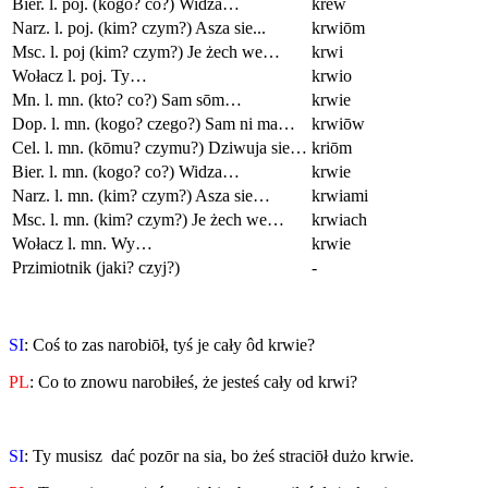
Bier. l. poj. (kogo? co?) Widza…
krew
Narz. l. poj. (kim? czym?) Asza sie...
krwiōm
Msc. l. poj (kim? czym?) Je żech we…
krwi
Wołacz l. poj. Ty…
krwio
Mn. l. mn. (kto? co?) Sam sōm…
krwie
Dop. l. mn. (kogo? czego?) Sam ni ma…
krwiōw
Cel. l. mn. (kōmu? czymu?) Dziwuja sie…
kriōm
Bier. l. mn. (kogo? co?) Widza…
krwie
Narz. l. mn. (kim? czym?) Asza sie…
krwiami
Msc. l. mn. (kim? czym?) Je żech we…
krwiach
Wołacz l. mn. Wy…
krwie
Przimiotnik (jaki? czyj?)
-
SI
: Coś to zas narobiōł, tyś je cały ôd krwie?
PL
: Co to znowu narobiłeś, że jesteś cały od krwi?
SI
: Ty musisz dać pozōr na sia, bo żeś straciōł dużo krwie.