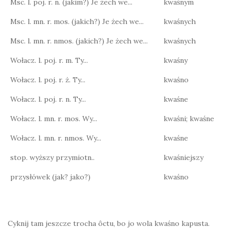
Msc. l. poj. r. n. (jakim?) Je żech we...
kwaśnym
Msc. l. mn. r. mos. (jakich?) Je żech we...
kwaśnych
Msc. l. mn. r. nmos. (jakich?) Je żech we...
kwaśnych
Wołacz. l. poj. r. m. Ty...
kwaśny
Wołacz. l. poj. r. ż. Ty...
kwaśno
Wołacz. l. poj. r. n. Ty...
kwaśne
Wołacz. l. mn. r. mos. Wy...
kwaśni; kwaśne
Wołacz. l. mn. r. nmos. Wy...
kwaśne
stop. wyższy przymiotn..
kwaśniejszy
przysłówek (jak? jako?)
kwaśno
Cyknij tam jeszcze trocha ôctu, bo jo wola kwaśno kapusta.