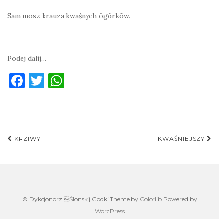
Sam mosz krauza kwaśnych ôgōrkōw.
Podej dalij…
F
T
W
a
w
h
c
it
at
e
te
s
Post
b
r
A
KRZIWY
KWAŚNIEJSZY
navigation
o
p
o
p
k
© Dykcjonorz Ślonskij Godki Theme by
Colorlib
Powered by
WordPress