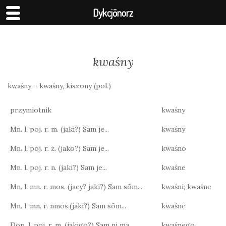
Dykcjōnorz
kwaśny
kwaśny – kwaśny, kiszony (pol.)
przymiotnik
kwaśny
Mn. l. poj. r. m. (jaki?) Sam je...
kwaśny
Mn. l. poj. r. ż. (jako?) Sam je...
kwaśno
Mn. l. poj. r. n. (jaki?) Sam je...
kwaśne
Mn. l. mn. r. mos. (jacy? jaki?) Sam sōm...
kwaśni; kwaśne
Mn. l. mn. r. nmos.(jaki?) Sam sōm...
kwaśne
Dop. l. poj. r. m. (jakigo?) Sam ni ma...
kwaśnego