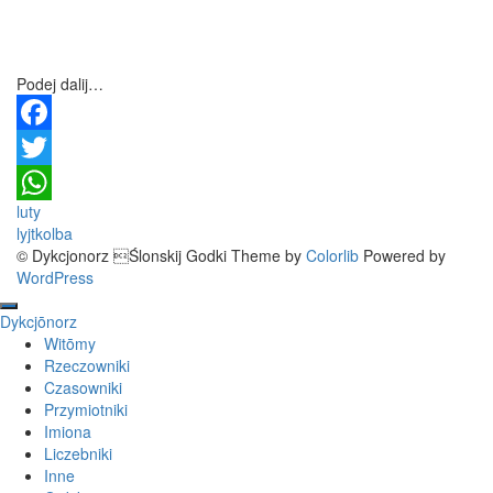
Podej dalij…
Facebook
Twitter
Post
luty
WhatsApp
lyjtkolba
navigation
© Dykcjonorz Ślonskij Godki Theme by
Colorlib
Powered by
WordPress
Dykcjōnorz
Witōmy
Rzeczowniki
Czasowniki
Przymiotniki
Imiona
Liczebniki
Inne