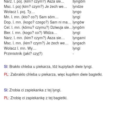
Narz. l. poj. (kim? czym?) Asza sie...
llyngōm
Msc. l. poj (kim? czym?) Je żech we…
lyndze
Wołacz l. poj. Ty…
lyngo
Mn. l. mn. (kto? co?) Sam sōm…
lyngi
Dop. l. mn. (kogo? czego?) Sam ni ma…
lyngōw
Cel. l. mn. (kōmu? czymu?) Dziwuja sie…
lyngōm
Bier. l. mn. (kogo? co?) Widza…
lyngi
Narz. l. mn. (kim? czym?) Asza sie…
lyngami
Msc. l. mn. (kim? czym?) Je żech we…
lyngach
Wołacz l. mn. Wy…
lyngi
Przimiotnik (jaki? czyj?)
-
SI
: Brakło chleba u piekarza, tōż kupiyłach dwie lyngi.
PL
: Zabrakło chleba u piekarza, więc kupiłem dwie bagietki.
SI
: Zrobia ci zapiekanka z tej lyngi.
PL
: Zrobię ci zapiekankę z tej bagietki.