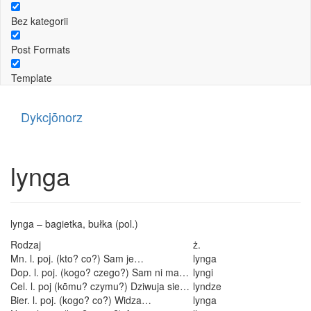
Bez kategorii
Post Formats
Template
Dykcjōnorz
lynga
lynga – bagietka, bułka (pol.)
Rodzaj
ż.
Mn. l. poj. (kto? co?) Sam je…
lynga
Dop. l. poj. (kogo? czego?) Sam ni ma…
lyngi
Cel. l. poj (kōmu? czymu?) Dziwuja sie…
lyndze
Bier. l. poj. (kogo? co?) Widza…
lynga