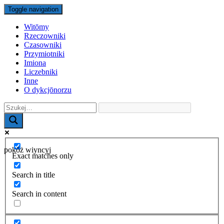
Toggle navigation
Witōmy
Rzeczowniki
Czasowniki
Przymiotniki
Imiona
Liczebniki
Inne
O dykcjōnorzu
pokŏż wiyncyj
Exact matches only
Search in title
Search in content