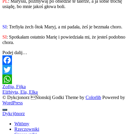
PL
: Marysiu, pozmywaj po obiedzie te talerze, a ja sobie trochę
usiądę, bo mnie jakoś głowa boli.
SI
: Trefiyła żech ôtok Maryj, a mi padała, żeś je bezmała choro.
SI
: Spotkałam ostatnio Marię i powiedziała mi, że jesteś podobno
chora.
Podej dalij…
Facebook
Twitter
Post
Zofija, Fijka
WhatsApp
Elżbiyta, Ela, Elka
navigation
© Dykcjonorz Ślonskij Godki Theme by
Colorlib
Powered by
WordPress
Dykcjōnorz
Witōmy
Rzeczowniki