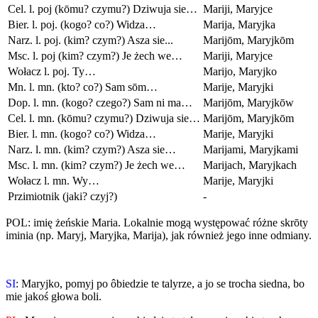
Cel. l. poj (kōmu? czymu?) Dziwuja sie…
Mariji, Maryjce
Bier. l. poj. (kogo? co?) Widza…
Marija, Maryjka
Narz. l. poj. (kim? czym?) Asza sie...
Marijōm, Maryjkōm
Msc. l. poj (kim? czym?) Je żech we…
Mariji, Maryjce
Wołacz l. poj. Ty…
Marijo, Maryjko
Mn. l. mn. (kto? co?) Sam sōm…
Marije, Maryjki
Dop. l. mn. (kogo? czego?) Sam ni ma…
Marijōm, Maryjkōw
Cel. l. mn. (kōmu? czymu?) Dziwuja sie…
Marijōm, Maryjkōm
Bier. l. mn. (kogo? co?) Widza…
Marije, Maryjki
Narz. l. mn. (kim? czym?) Asza sie…
Marijami, Maryjkami
Msc. l. mn. (kim? czym?) Je żech we…
Marijach, Maryjkach
Wołacz l. mn. Wy…
Marije, Maryjki
Przimiotnik (jaki? czyj?)
-
POL: imię żeńskie Maria. Lokalnie mogą występować różne skrōty
iminia (np. Maryj, Maryjka, Marija), jak również jego inne odmiany.
SI
: Maryjko, pomyj po ôbiedzie te talyrze, a jo se trocha siedna, bo
mie jakoś głowa boli.