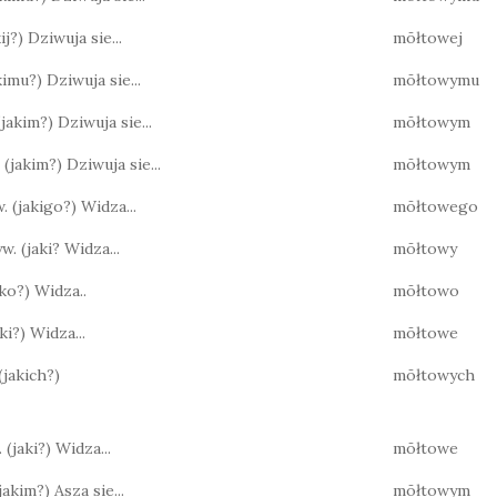
akij?) Dziwuja sie...
mōłtowej
jakimu?) Dziwuja sie...
mōłtowymu
 (jakim?) Dziwuja sie...
mōłtowym
. (jakim?) Dziwuja sie...
mōłtowym
w. (jakigo?) Widza...
mōłtowego
yw. (jaki? Widza...
mōłtowy
jako?) Widza..
mōłtowo
jaki?) Widza...
mōłtowe
 (jakich?)
mōłtowych
 (jaki?) Widza...
mōłtowe
(jakim?) Asza sie...
mōłtowym