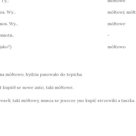
 Ty...
mōłtowe
os. Wy...
mōłtowi; mōł
mos. Wy...
mōłtowe
miotn..
-
jako?)
mōłtowo
 na mōłtowo, bydzia pasowało do tepicha.
t kupiōł se nowe auto, taki mōłtowe.
eseli, taki mōłtowy, musza se jeszcze yno kupić strzewiki a taszka.