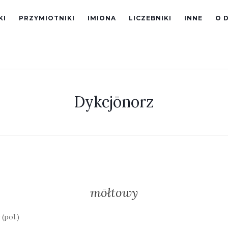
KI
PRZYMIOTNIKI
IMIONA
LICZEBNIKI
INNE
O 
Dykcjōnorz
mōłtowy
(pol.)