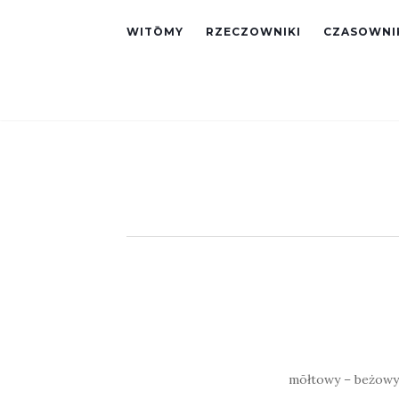
WITŌMY
RZECZOWNIKI
CZASOWNI
mōłtowy – beżowy 