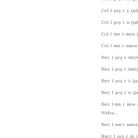
Cel. l. poj. r. ż. (j
Cel. l. poj. r. n. (
Cel. l. mn. r. mos.
Cel. l. mn. r. nmos
Bier. l. poj. r. mży
Bier. l. poj. r. mnż
Bier. l. poj. r. ż. (
Bier. l. poj. r. n. (
Bier. l mn. r. mos.
Widza...
Bier. l. mn r. nmos.
Narz. l. poj. r. m. 