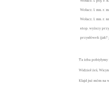
Wołacz. l. poj. r. n.
Wołacz. l. mn. r. m
Wołacz. l. mn. r. n
stop. wyższy przy
przysłówek (jak? 
Ta izba pobiylymy
Widzioł żeś, Wicyn
Klajd już mōm na w