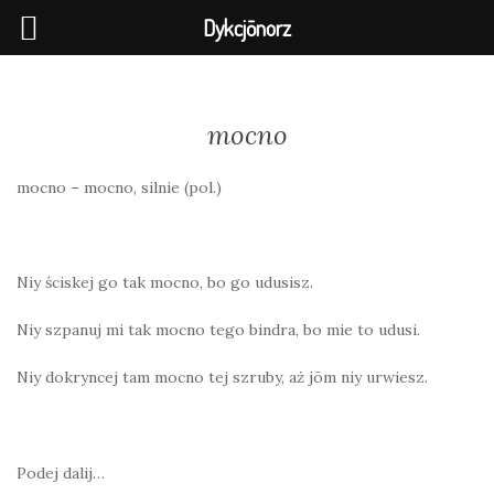
Dykcjōnorz
mocno
mocno – mocno, silnie (pol.)
Niy ściskej go tak mocno, bo go udusisz.
Niy szpanuj mi tak mocno tego bindra, bo mie to udusi.
Niy dokryncej tam mocno tej szruby, aż jōm niy urwiesz.
Podej dalij…