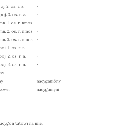
j. 2. os. r. ż.
-
oj. 3. os. r. ż.
-
mn. 1. os. r. nmos.
-
 mn. 2. os. r. nmos.
-
 mn. 3. os. r. nmos.
-
oj. 1. os. r. n.
-
oj. 2. os. r. n.
-
oj. 3. os. r. n.
-
ny
-
ny
nacyganiōny
sown.
nacyganiyni
nacygōn tatowi na mie.