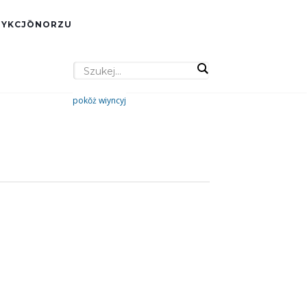
DYKCJŌNORZU
pokŏż wiyncyj