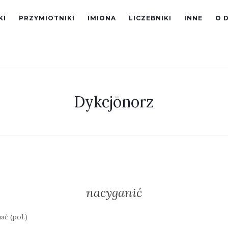
KI
PRZYMIOTNIKI
IMIONA
LICZEBNIKI
INNE
O 
Dykcjōnorz
nacyganić
ać (pol.)