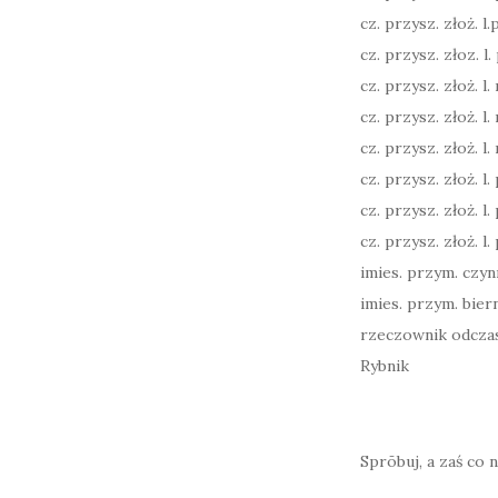
cz. przysz. złoż. l.po
cz. przysz. złoz. l. p
cz. przysz. złoż. l. 
cz. przysz. złoż. l.
cz. przysz. złoż. l.
cz. przysz. złoż. l. p
cz. przysz. złoż. l. p
cz. przysz. złoż. l. p
imies. przym. czyn
imies. przym. bier
rzeczownik odcza
Rybnik
Sprōbuj, a zaś co 