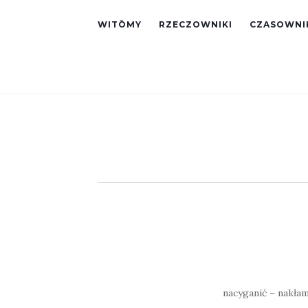
WITŌMY
RZECZOWNIKI
CZASOWNI
nacyganić – nakłam